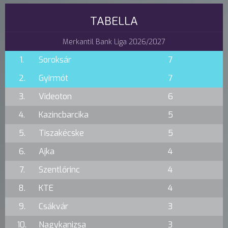
TABELLA
Merkantil Bank Liga 2026/2027
1.
Soroksár
7
2.
Gyirmót
7
3.
Videoton
6
4.
Kazincbarcika
5
5.
Tiszakécske
5
6.
Ajka
4
7.
Szentlőrinc
4
8.
KTE
4
9.
Csákvár
3
10.
Nagykanizsa
3