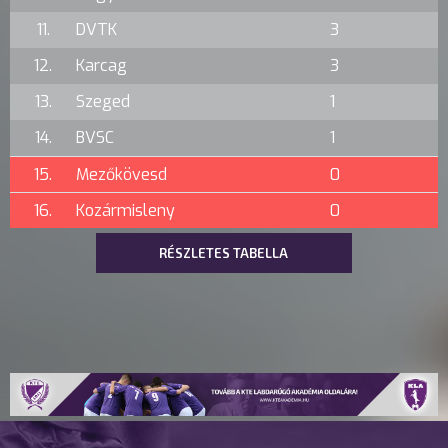
11.
DVTK
3
12.
Karcag
3
13.
Szeged
1
14.
BVSC
1
15.
Mezőkövesd
0
16.
Kozármisleny
0
RÉSZLETES TABELLA