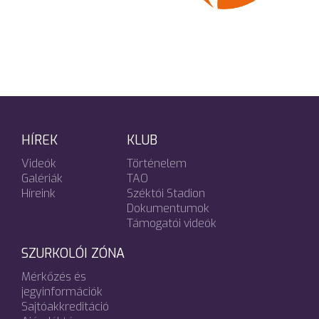
HÍREK
KLUB
Videók
Történelem
Galériák
TAO
Híreink
Széktói Stadion
Dokumentumok
Támogatói videók
SZURKOLÓI ZÓNA
Mérkőzés és
jegyinformációk
Sajtóakkreditáció