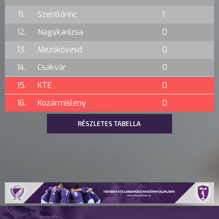
11.
Szentlőrinc
1
12.
Nagykanizsa
0
13.
Mezőkövesd
0
14.
Csákvár
0
15.
KTE
0
16.
Kozármisleny
0
RÉSZLETES TABELLA