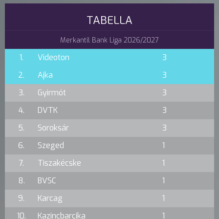
TABELLA
Merkantil Bank Liga 2026/2027
1.
Videoton
3
2.
Ajka
3
3.
Gyirmót
3
4.
DVTK
3
5.
Soroksár
3
6.
Szeged
1
7.
Tiszakécske
1
8.
BVSC
1
9.
Karcag
1
10.
Kazincbarcika
1