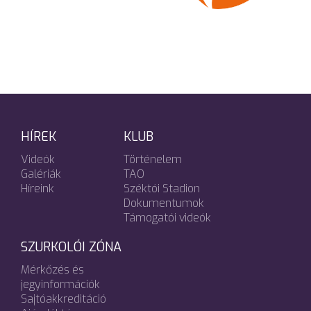
HÍREK
KLUB
Videók
Történelem
Galériák
TAO
Híreink
Széktói Stadion
Dokumentumok
Támogatói videók
SZURKOLÓI ZÓNA
Mérkőzés és
jegyinformációk
Sajtóakkreditáció