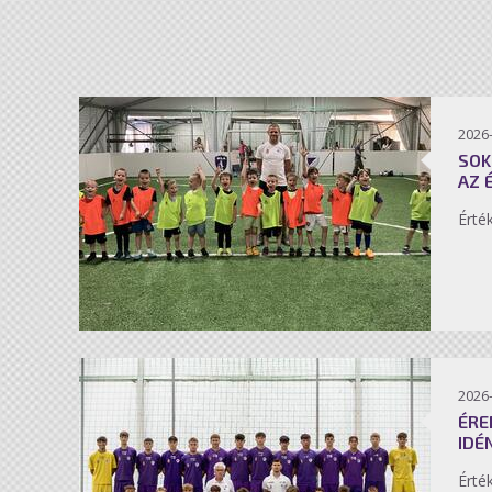
2026-
SOK
AZ 
Érté
2026-
ÉRE
IDÉ
Érté