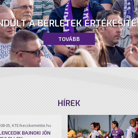
NDULT A BÉRLETEK ÉRTÉKESÍTÉ
TOVÁBB
HÍREK
-08-05, KTE/kecskemetite.hu
ILENCEDIK BAJNOKI JÖN