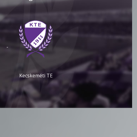
-
Kecskeméti TE