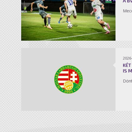
A B
Mecc
2026
KÉT
IS 
Dönt