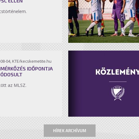
VSC ELLEN
störténelem.
-08-04, KTE/kecskemetite.hu
 MÉRKŐZÉS IDŐPONTJA
MÓDOSULT
ött az MLSZ.
HÍREK ARCHÍVUM