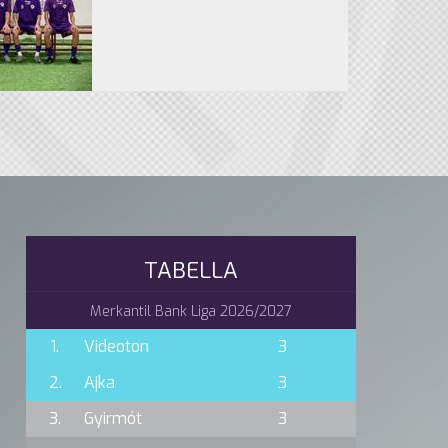
TABELLA
Merkantil Bank Liga 2026/2027
1.
Videoton
3
2.
Ajka
3
3.
Gyirmót
3