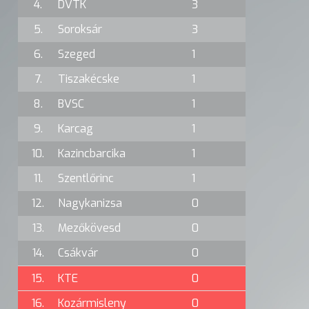
4.
DVTK
3
5.
Soroksár
3
6.
Szeged
1
7.
Tiszakécske
1
8.
BVSC
1
9.
Karcag
1
10.
Kazincbarcika
1
11.
Szentlőrinc
1
12.
Nagykanizsa
0
13.
Mezőkövesd
0
14.
Csákvár
0
15.
KTE
0
16.
Kozármisleny
0