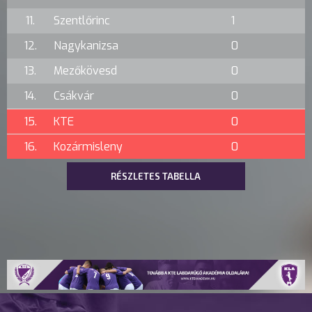
11.
Szentlőrinc
1
12.
Nagykanizsa
0
13.
Mezőkövesd
0
14.
Csákvár
0
15.
KTE
0
16.
Kozármisleny
0
RÉSZLETES TABELLA