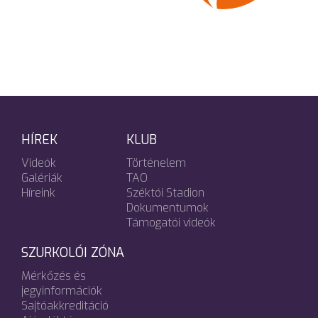
HÍREK
KLUB
Videók
Történelem
Galériák
TAO
Híreink
Széktói Stadion
Dokumentumok
Támogatói videók
SZURKOLÓI ZÓNA
Mérkőzés és
jegyinformációk
Sajtóakkreditáció