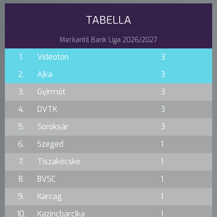
TABELLA
Merkantil Bank Liga 2026/2027
1.
Videoton
3
2.
Ajka
3
3.
Gyirmót
3
4.
DVTK
3
5.
Soroksár
3
6.
Szeged
1
7.
Tiszakécske
1
8.
BVSC
1
9.
Karcag
1
10.
Kazincbarcika
1