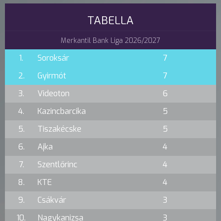
TABELLA
Merkantil Bank Liga 2026/2027
1.
Soroksár
7
2.
Gyirmót
7
3.
Videoton
6
4.
Kazincbarcika
5
5.
Tiszakécske
5
6.
Ajka
4
7.
Szentlőrinc
4
8.
KTE
4
9.
Csákvár
3
10.
Nagykanizsa
3