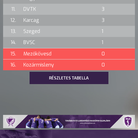
11.
DVTK
3
12.
Karcag
3
13.
Szeged
1
14.
BVSC
1
15.
Mezőkövesd
0
16.
Kozármisleny
0
RÉSZLETES TABELLA