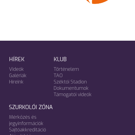
HÍREK
KLUB
Videók
Történelem
Galériák
TAO
Híreink
Széktói Stadion
Dokumentumok
Támogatói videók
SZURKOLÓI ZÓNA
Mérkőzés és
jegyinformációk
Sajtóakkreditáció