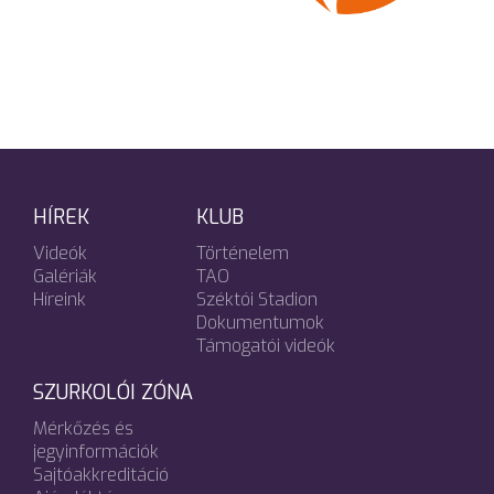
HÍREK
KLUB
Videók
Történelem
Galériák
TAO
Híreink
Széktói Stadion
Dokumentumok
Támogatói videók
SZURKOLÓI ZÓNA
Mérkőzés és
jegyinformációk
Sajtóakkreditáció