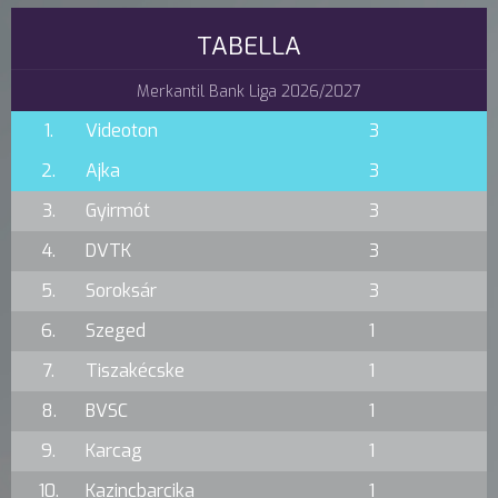
TABELLA
Merkantil Bank Liga 2026/2027
1.
Videoton
3
2.
Ajka
3
3.
Gyirmót
3
4.
DVTK
3
5.
Soroksár
3
6.
Szeged
1
7.
Tiszakécske
1
8.
BVSC
1
9.
Karcag
1
10.
Kazincbarcika
1