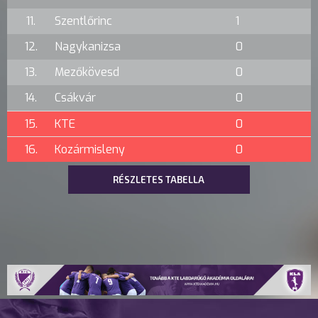
11.
Szentlőrinc
1
12.
Nagykanizsa
0
13.
Mezőkövesd
0
14.
Csákvár
0
15.
KTE
0
16.
Kozármisleny
0
RÉSZLETES TABELLA