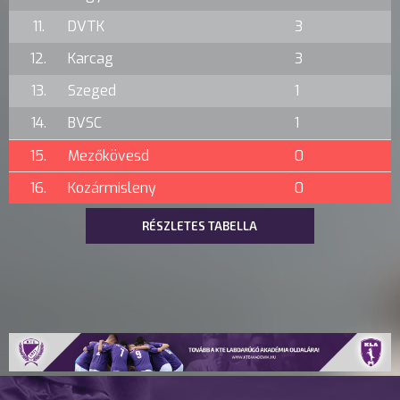
11.
DVTK
3
12.
Karcag
3
13.
Szeged
1
14.
BVSC
1
15.
Mezőkövesd
0
16.
Kozármisleny
0
RÉSZLETES TABELLA