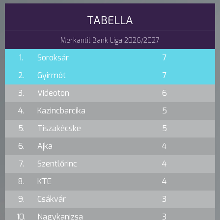
TABELLA
Merkantil Bank Liga 2026/2027
1.
Soroksár
7
2.
Gyirmót
7
3.
Videoton
6
4.
Kazincbarcika
5
5.
Tiszakécske
5
6.
Ajka
4
7.
Szentlőrinc
4
8.
KTE
4
9.
Csákvár
3
10.
Nagykanizsa
3