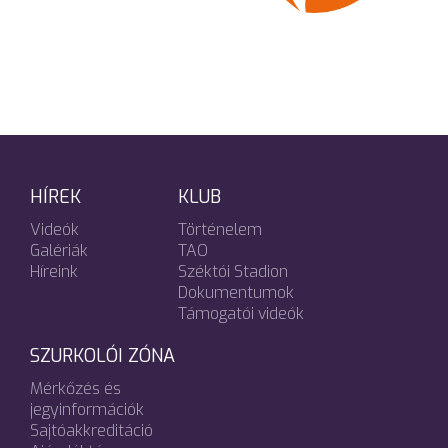
HÍREK
KLUB
Videók
Történelem
Galériák
TAO
Híreink
Széktói Stadion
Dokumentumok
Támogatói videók
SZURKOLÓI ZÓNA
Mérkőzés és
jegyinformációk
Sajtóakkreditáció