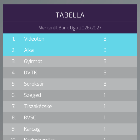
TABELLA
Merkantil Bank Liga 2026/2027
1.
Videoton
3
2.
Ajka
3
3.
Gyirmót
3
4.
DVTK
3
5.
Soroksár
3
6.
Szeged
1
7.
Tiszakécske
1
8.
BVSC
1
9.
Karcag
1