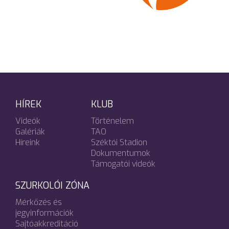
HÍREK
KLUB
Videók
Történelem
Galériák
TAO
Híreink
Széktói Stadion
Dokumentumok
Támogatói videók
SZURKOLÓI ZÓNA
Mérkőzés és
jegyinformációk
Sajtóakkreditáció