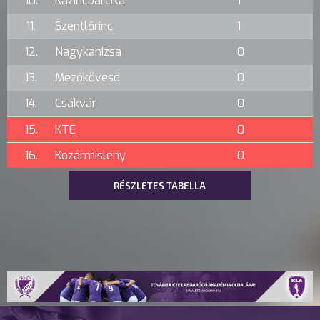
10.
Kazincbarcika
1
11.
Szentlőrinc
1
12.
Nagykanizsa
0
13.
Mezőkövesd
0
14.
Csákvár
0
15.
KTE
0
16.
Kozármisleny
0
RÉSZLETES TABELLA