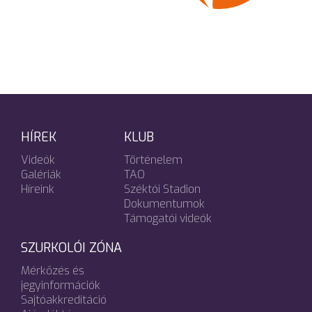
HÍREK
KLUB
Videók
Történelem
Galériák
TAO
Híreink
Széktói Stadion
Dokumentumok
Támogatói videók
SZURKOLÓI ZÓNA
Mérkőzés és
jegyinformációk
Sajtóakkreditáció