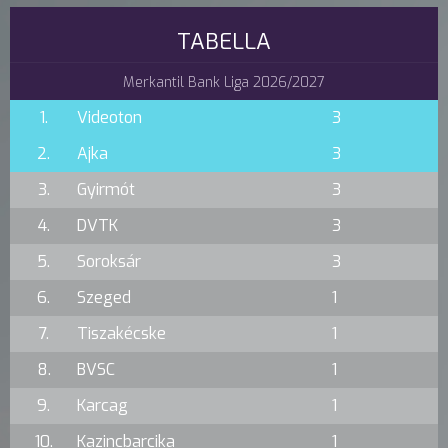
TABELLA
Merkantil Bank Liga 2026/2027
1.
Videoton
3
2.
Ajka
3
3.
Gyirmót
3
4.
DVTK
3
5.
Soroksár
3
6.
Szeged
1
7.
Tiszakécske
1
8.
BVSC
1
9.
Karcag
1
10.
Kazincbarcika
1