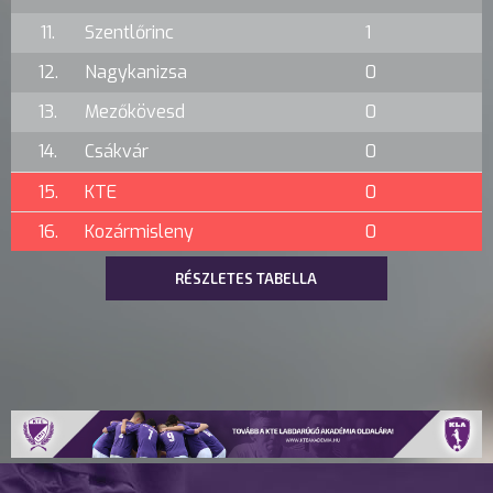
11.
Szentlőrinc
1
12.
Nagykanizsa
0
13.
Mezőkövesd
0
14.
Csákvár
0
15.
KTE
0
16.
Kozármisleny
0
RÉSZLETES TABELLA