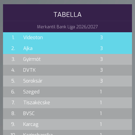
TABELLA
Merkantil Bank Liga 2026/2027
1.
Videoton
3
2.
Ajka
3
3.
Gyirmót
3
4.
DVTK
3
5.
Soroksár
3
6.
Szeged
1
7.
Tiszakécske
1
8.
BVSC
1
9.
Karcag
1