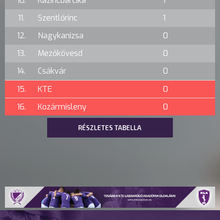
10.
Kazincbarcika
1
11.
Szentlőrinc
1
12.
Nagykanizsa
0
13.
Mezőkövesd
0
14.
Csákvár
0
15.
KTE
0
16.
Kozármisleny
0
RÉSZLETES TABELLA