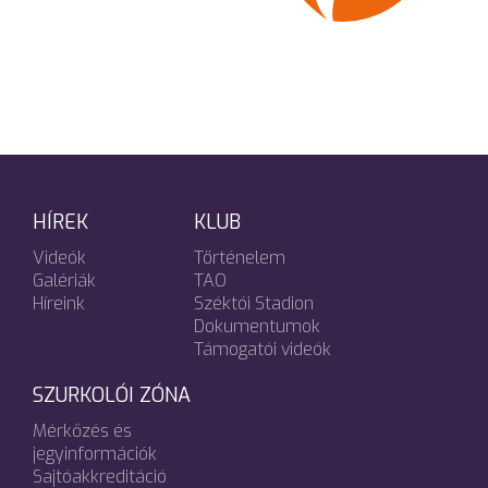
HÍREK
KLUB
Videók
Történelem
Galériák
TAO
Híreink
Széktói Stadion
Dokumentumok
Támogatói videók
SZURKOLÓI ZÓNA
Mérkőzés és
jegyinformációk
Sajtóakkreditáció