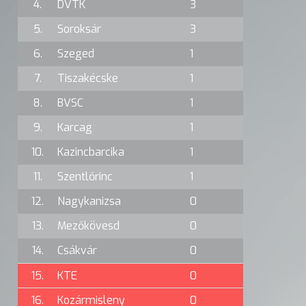
4.
DVTK
3
5.
Soroksár
3
6.
Szeged
1
7.
Tiszakécske
1
8.
BVSC
1
9.
Karcag
1
10.
Kazincbarcika
1
11.
Szentlőrinc
1
12.
Nagykanizsa
0
13.
Mezőkövesd
0
14.
Csákvár
0
15.
KTE
0
16.
Kozármisleny
0