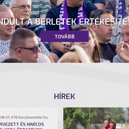
NDULT A BÉRLETEK ÉRTÉKESÍTÉ
TOVÁBB
HÍREK
-08-07, KTE/kecskemetite.hu
RVEZETT ÉS HARCOS