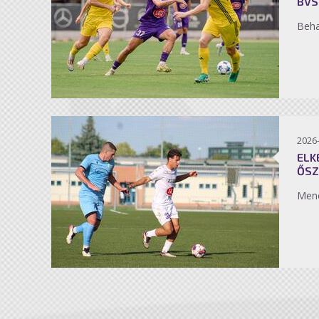
BVS
Beh
2026
ELK
ŐSZ
Men