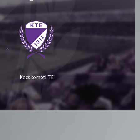
-
Kecskeméti TE