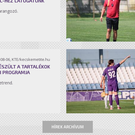
C-HEZ LÁTOGATUNK
arangozó.
-08-06, KTE/kecskemetite.hu
ÉSZÜLT A TARTALÉKOK
I PROGRAMJA
etrend.
HÍREK ARCHÍVUM