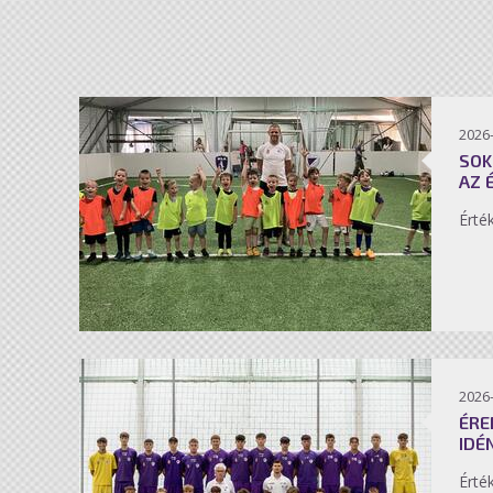
2026-
SOK
AZ 
Érté
2026-
ÉRE
IDÉ
Érté