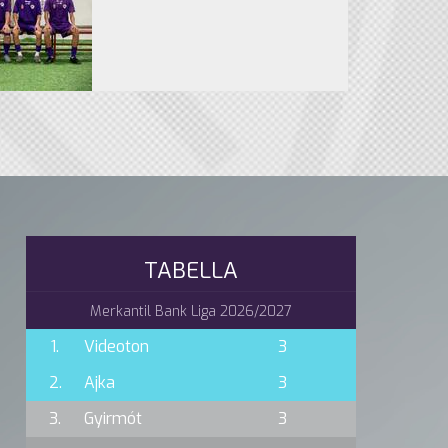
TABELLA
Merkantil Bank Liga 2026/2027
1.
Videoton
3
2.
Ajka
3
3.
Gyirmót
3