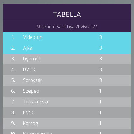
TABELLA
Merkantil Bank Liga 2026/2027
1.
Videoton
3
2.
Ajka
3
3.
Gyirmót
3
4.
DVTK
3
5.
Soroksár
3
6.
Szeged
1
7.
Tiszakécske
1
8.
BVSC
1
9.
Karcag
1