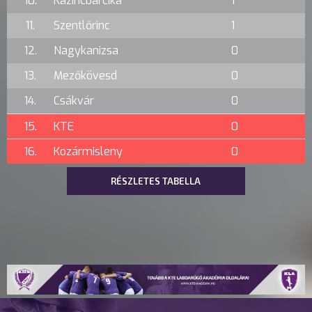
10.
Kazincbarcika
1
11.
Szentlőrinc
1
12.
Nagykanizsa
0
13.
Mezőkövesd
0
14.
Csákvár
0
15.
KTE
0
16.
Kozármisleny
0
RÉSZLETES TABELLA