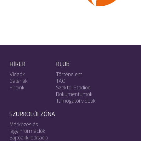
HÍREK
KLUB
Videók
Történelem
Galériák
TAO
Híreink
Széktói Stadion
Dokumentumok
Támogatói videók
SZURKOLÓI ZÓNA
Mérkőzés és
jegyinformációk
Sajtóakkreditáció