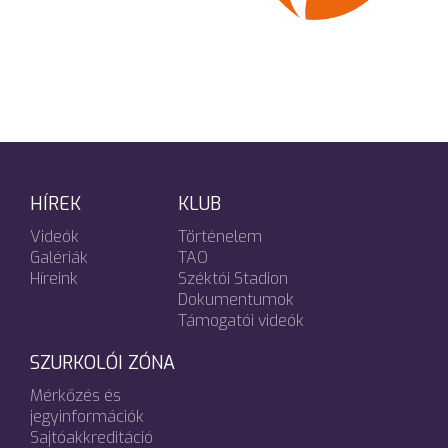
HÍREK
KLUB
Videók
Történelem
Galériák
TAO
Híreink
Széktói Stadion
Dokumentumok
Támogatói videók
SZURKOLÓI ZÓNA
Mérkőzés és
jegyinformációk
Sajtóakkreditáció