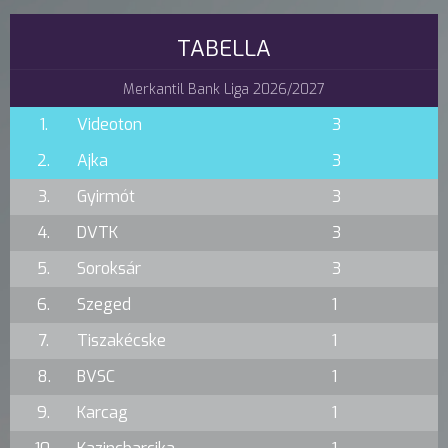
TABELLA
Merkantil Bank Liga 2026/2027
1.
Videoton
3
2.
Ajka
3
3.
Gyirmót
3
4.
DVTK
3
5.
Soroksár
3
6.
Szeged
1
7.
Tiszakécske
1
8.
BVSC
1
9.
Karcag
1