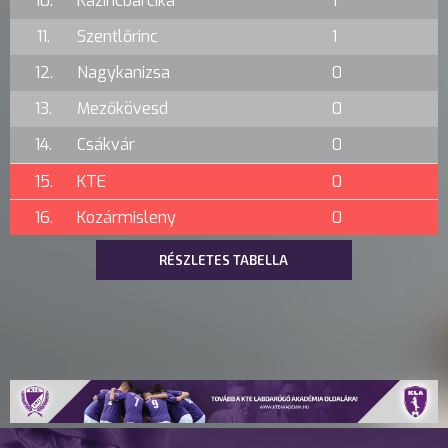
10.
Kazincbarcika
1
11.
Szentlőrinc
1
12.
Nagykanizsa
0
13.
Mezőkövesd
0
14.
Csákvár
0
15.
KTE
0
16.
Kozármisleny
0
RÉSZLETES TABELLA