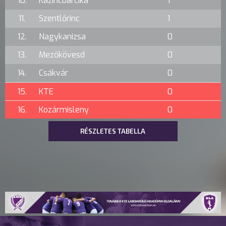
10.
Kazincbarcika
1
11.
Szentlőrinc
1
12.
Nagykanizsa
0
13.
Mezőkövesd
0
14.
Csákvár
0
15.
KTE
0
16.
Kozármisleny
0
RÉSZLETES TABELLA