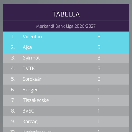
TABELLA
Merkantil Bank Liga 2026/2027
1.
Videoton
3
2.
Ajka
3
3.
Gyirmót
3
4.
DVTK
3
5.
Soroksár
3
6.
Szeged
1
7.
Tiszakécske
1
8.
BVSC
1
9.
Karcag
1