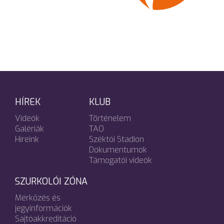
HÍREK
KLUB
Videók
Történelem
Galériák
TAO
Híreink
Széktói Stadion
Dokumentumok
Támogatói videók
SZURKOLÓI ZÓNA
Mérkőzés és
jegyinformációk
Sajtóakkreditáció