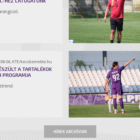
C-HEZ LÁTOGATUNK
arangozó.
-08-06, KTE/kecskemetite.hu
ÉSZÜLT A TARTALÉKOK
I PROGRAMJA
etrend.
HÍREK ARCHÍVUM