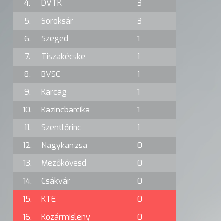
4.
DVTK
3
5.
Soroksár
3
6.
Szeged
1
7.
Tiszakécske
1
8.
BVSC
1
9.
Karcag
1
10.
Kazincbarcika
1
11.
Szentlőrinc
1
12.
Nagykanizsa
0
13.
Mezőkövesd
0
14.
Csákvár
0
15.
KTE
0
16.
Kozármisleny
0