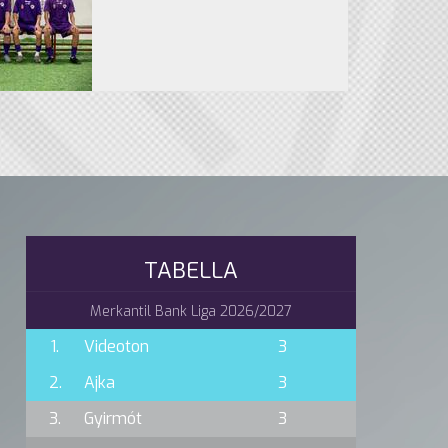
TABELLA
Merkantil Bank Liga 2026/2027
1.
Videoton
3
2.
Ajka
3
3.
Gyirmót
3