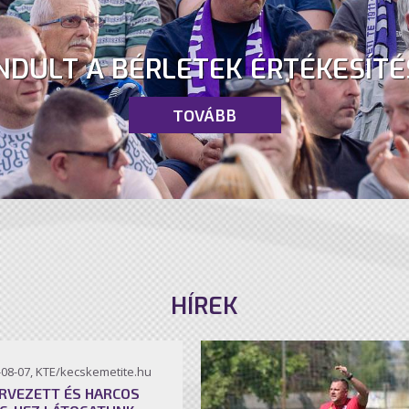
NDULT A BÉRLETEK ÉRTÉKESÍTÉ
TOVÁBB
HÍREK
-08-07, KTE/kecskemetite.hu
RVEZETT ÉS HARCOS