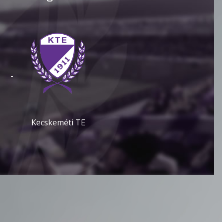
-
Kecskeméti TE