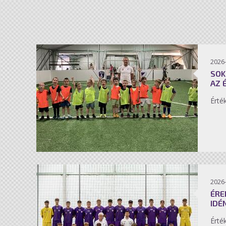
2026-
SOK
AZ 
Érté
2026-
ÉRE
IDÉ
Érté