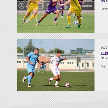
BVS
Beh
2026
ELK
ŐSZ
Men