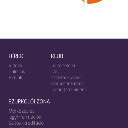
HÍREK
KLUB
Videók
Történelem
Galériák
TAO
Híreink
Széktói Stadion
Dokumentumok
Támogatói videók
SZURKOLÓI ZÓNA
Mérkőzés és
jegyinformációk
Sajtóakkreditáció