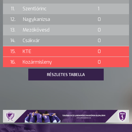
11.
Szentlőrinc
1
12.
Nagykanizsa
0
13.
Mezőkövesd
0
14.
Csákvár
0
15.
KTE
0
16.
Kozármisleny
0
RÉSZLETES TABELLA