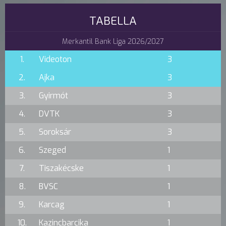
TABELLA
Merkantil Bank Liga 2026/2027
1.
Videoton
3
2.
Ajka
3
3.
Gyirmót
3
4.
DVTK
3
5.
Soroksár
3
6.
Szeged
1
7.
Tiszakécske
1
8.
BVSC
1
9.
Karcag
1
10.
Kazincbarcika
1