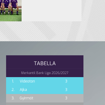
TABELLA
Merkantil Bank Liga 2026/2027
1.
Videoton
3
2.
Ajka
3
3.
Gyirmót
3