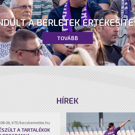
NDULT A BÉRLETEK ÉRTÉKESÍTÉ
TOVÁBB
HÍREK
-08-06, KTE/kecskemetite.hu
ÉSZÜLT A TARTALÉKOK