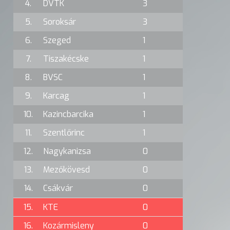
4.
DVTK
3
5.
Soroksár
3
6.
Szeged
1
7.
Tiszakécske
1
8.
BVSC
1
9.
Karcag
1
10.
Kazincbarcika
1
11.
Szentlőrinc
1
12.
Nagykanizsa
0
13.
Mezőkövesd
0
14.
Csákvár
0
15.
KTE
0
16.
Kozármisleny
0