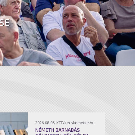
SE
2026-08-06, KTE/kecskemetite.hu
NÉMETH BARNABÁS