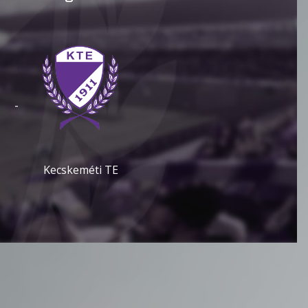
-
Kecskeméti TE