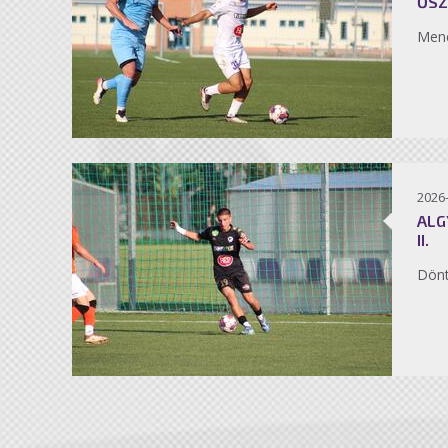
ŐSZ
Men
2026
ALG
II.
Dönt