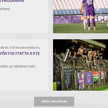
I PROGRAMJA
etrend.
-08-06, KTE/kecskemetite.hu
YŐN FOLYTATTA A KTE
etlen az edzőmeccsen.
HÍREK ARCHÍVUM