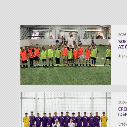
2026-
SOK
AZ 
Érté
2026-
ÉRE
IDÉ
Érté