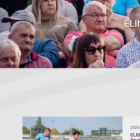
ELI
2026
ELK