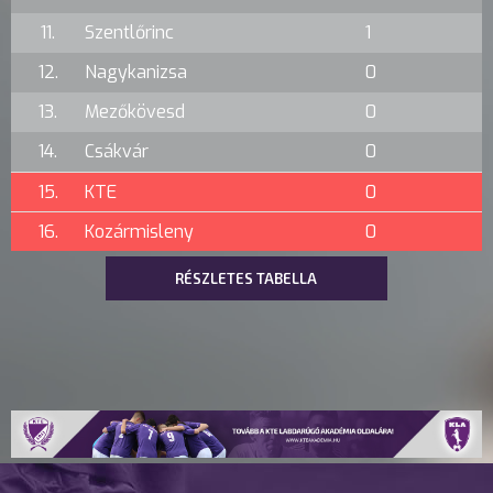
11.
Szentlőrinc
1
12.
Nagykanizsa
0
13.
Mezőkövesd
0
14.
Csákvár
0
15.
KTE
0
16.
Kozármisleny
0
RÉSZLETES TABELLA