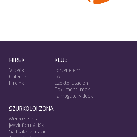
HÍREK
KLUB
Videók
Történelem
Galériák
TAO
Híreink
Széktói Stadion
Dokumentumok
Támogatói videók
SZURKOLÓI ZÓNA
Mérkőzés és
jegyinformációk
Sajtóakkreditáció