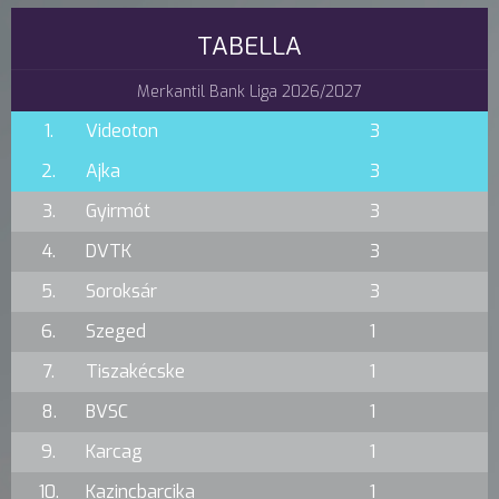
TABELLA
Merkantil Bank Liga 2026/2027
1.
Videoton
3
2.
Ajka
3
3.
Gyirmót
3
4.
DVTK
3
5.
Soroksár
3
6.
Szeged
1
7.
Tiszakécske
1
8.
BVSC
1
9.
Karcag
1
10.
Kazincbarcika
1