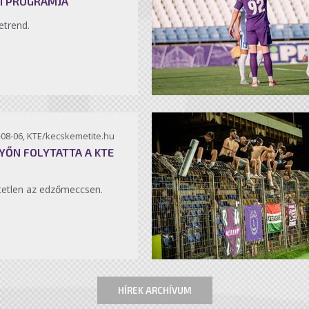
I PROGRAMJA
etrend.
-08-06, KTE/kecskemetite.hu
YŐN FOLYTATTA A KTE
etlen az edzőmeccsen.
HÍREK ARCHÍVUM