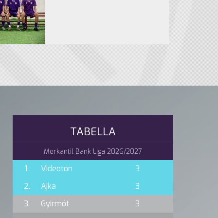
TABELLA
Merkantil Bank Liga 2026/2027
1.
Videoton
3
2.
Ajka
3
3.
Gyirmót
3