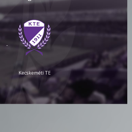
-
Kecskeméti TE