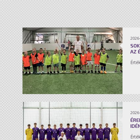
2026-
SOK
AZ 
Érté
2026-
ÉRE
IDÉ
Érté