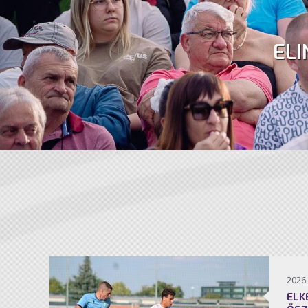
ELI
2026
ELK