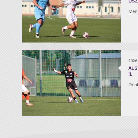
ŐSZ
Men
2026
ALG
II.
Dönt