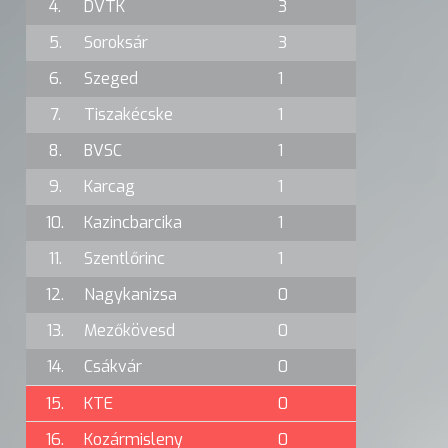
4.
DVTK
3
5.
Soroksár
3
6.
Szeged
1
7.
Tiszakécske
1
8.
BVSC
1
9.
Karcag
1
10.
Kazincbarcika
1
11.
Szentlőrinc
1
12.
Nagykanizsa
0
13.
Mezőkövesd
0
14.
Csákvár
0
15.
KTE
0
16.
Kozármisleny
0