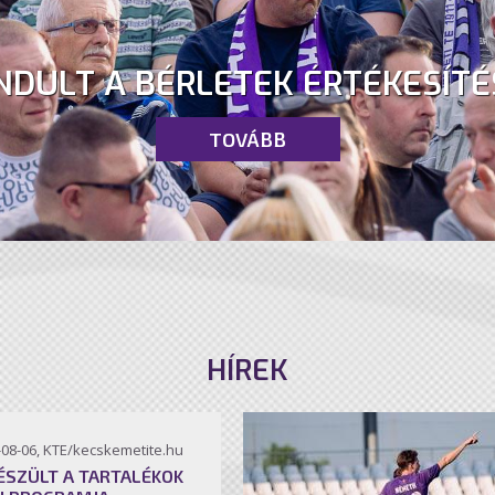
NDULT A BÉRLETEK ÉRTÉKESÍTÉ
TOVÁBB
HÍREK
-08-06, KTE/kecskemetite.hu
ÉSZÜLT A TARTALÉKOK