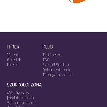
HÍREK
KLUB
Videók
Történelem
Galériák
TAO
Híreink
Széktói Stadion
Dokumentumok
Támogatói videók
SZURKOLÓI ZÓNA
Mérkőzés és
jegyinformációk
Sajtóakkreditáció