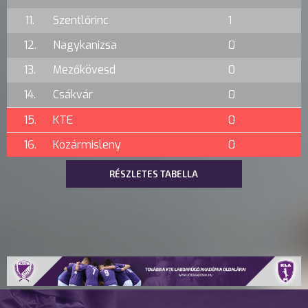
11.
Szentlőrinc
1
12.
Nagykanizsa
0
13.
Mezőkövesd
0
14.
Csákvár
0
15.
KTE
0
16.
Kozármisleny
0
RÉSZLETES TABELLA