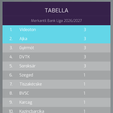
TABELLA
Merkantil Bank Liga 2026/2027
1.
Videoton
3
2.
Ajka
3
3.
Gyirmót
3
4.
DVTK
3
5.
Soroksár
3
6.
Szeged
1
7.
Tiszakécske
1
8.
BVSC
1
9.
Karcag
1
10.
Kazincbarcika
1