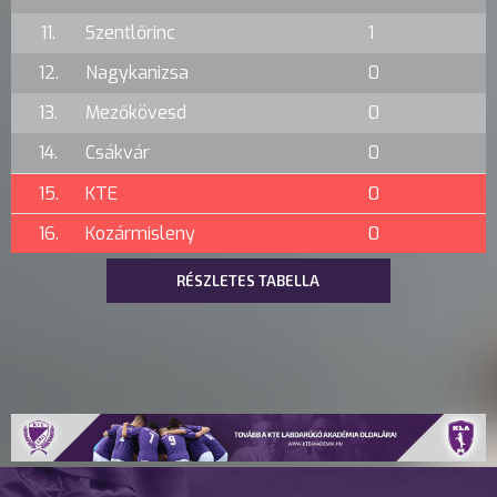
11.
Szentlőrinc
1
12.
Nagykanizsa
0
13.
Mezőkövesd
0
14.
Csákvár
0
15.
KTE
0
16.
Kozármisleny
0
RÉSZLETES TABELLA