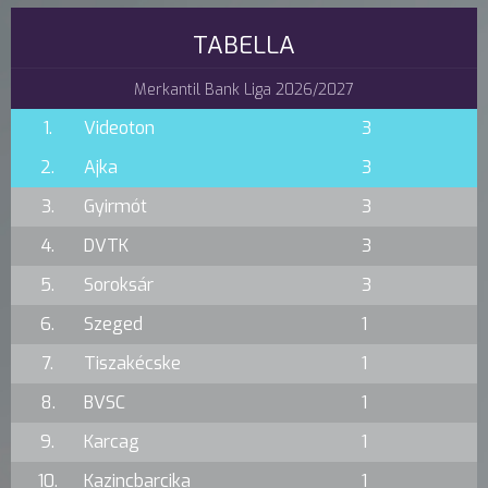
TABELLA
Merkantil Bank Liga 2026/2027
1.
Videoton
3
2.
Ajka
3
3.
Gyirmót
3
4.
DVTK
3
5.
Soroksár
3
6.
Szeged
1
7.
Tiszakécske
1
8.
BVSC
1
9.
Karcag
1
10.
Kazincbarcika
1