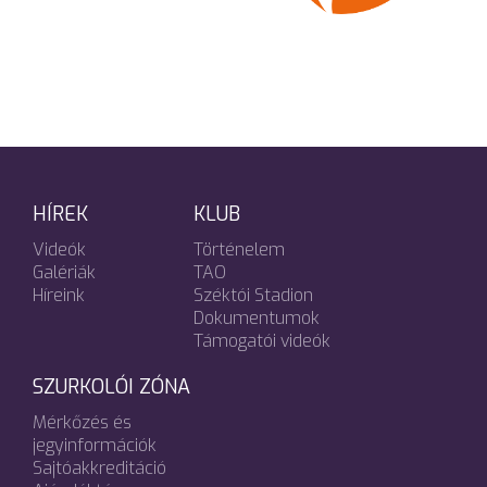
HÍREK
KLUB
Videók
Történelem
Galériák
TAO
Híreink
Széktói Stadion
Dokumentumok
Támogatói videók
SZURKOLÓI ZÓNA
Mérkőzés és
jegyinformációk
Sajtóakkreditáció