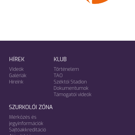
HÍREK
KLUB
Videók
Történelem
Galériák
TAO
Híreink
Széktói Stadion
Dokumentumok
Támogatói videók
SZURKOLÓI ZÓNA
Mérkőzés és
jegyinformációk
Sajtóakkreditáció