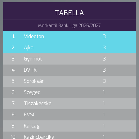
TABELLA
Merkantil Bank Liga 2026/2027
1.
Videoton
3
2.
Ajka
3
3.
Gyirmót
3
4.
DVTK
3
5.
Soroksár
3
6.
Szeged
1
7.
Tiszakécske
1
8.
BVSC
1
9.
Karcag
1
10.
Kazincbarcika
1