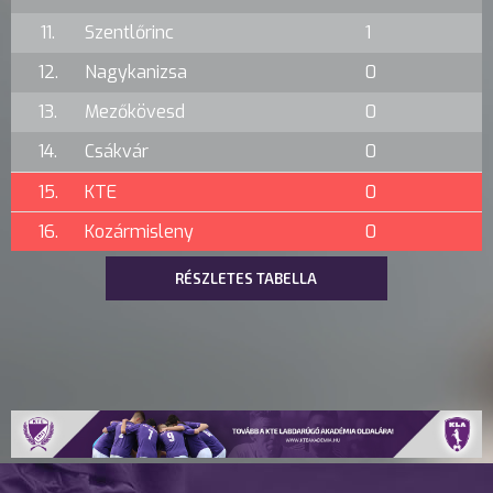
11.
Szentlőrinc
1
12.
Nagykanizsa
0
13.
Mezőkövesd
0
14.
Csákvár
0
15.
KTE
0
16.
Kozármisleny
0
RÉSZLETES TABELLA