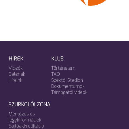
HÍREK
KLUB
Videók
Történelem
Galériák
TAO
Híreink
Széktói Stadion
Dokumentumok
Támogatói videók
SZURKOLÓI ZÓNA
Mérkőzés és
jegyinformációk
Sajtóakkreditáció