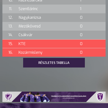
10.
Kazincbarcika
1
11.
Szentlőrinc
1
12.
Nagykanizsa
0
13.
Mezőkövesd
0
14.
Csákvár
0
15.
KTE
0
16.
Kozármisleny
0
RÉSZLETES TABELLA