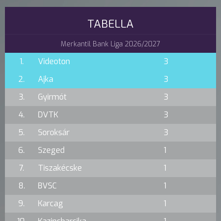
TABELLA
Merkantil Bank Liga 2026/2027
1.
Videoton
3
2.
Ajka
3
3.
Gyirmót
3
4.
DVTK
3
5.
Soroksár
3
6.
Szeged
1
7.
Tiszakécske
1
8.
BVSC
1
9.
Karcag
1