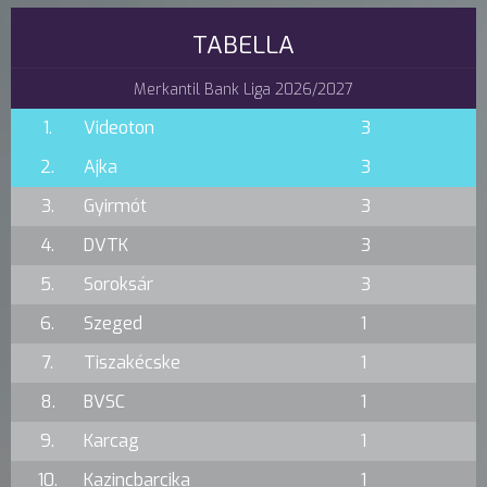
TABELLA
Merkantil Bank Liga 2026/2027
1.
Videoton
3
2.
Ajka
3
3.
Gyirmót
3
4.
DVTK
3
5.
Soroksár
3
6.
Szeged
1
7.
Tiszakécske
1
8.
BVSC
1
9.
Karcag
1
10.
Kazincbarcika
1