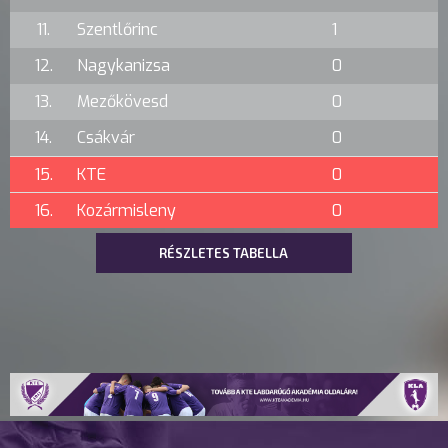
11.
Szentlőrinc
1
12.
Nagykanizsa
0
13.
Mezőkövesd
0
14.
Csákvár
0
15.
KTE
0
16.
Kozármisleny
0
RÉSZLETES TABELLA