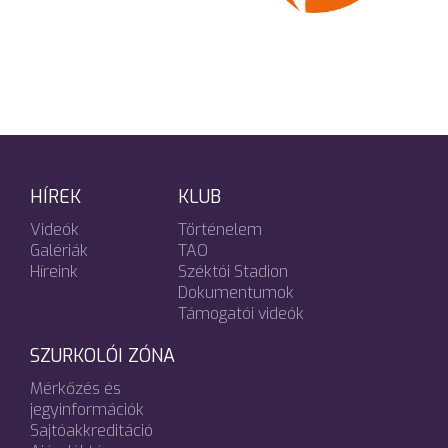
HÍREK
KLUB
Videók
Történelem
Galériák
TAO
Híreink
Széktói Stadion
Dokumentumok
Támogatói videók
SZURKOLÓI ZÓNA
Mérkőzés és
jegyinformációk
Sajtóakkreditáció