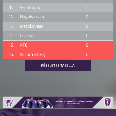
11.
Szentlőrinc
1
12.
Nagykanizsa
0
13.
Mezőkövesd
0
14.
Csákvár
0
15.
KTE
0
16.
Kozármisleny
0
RÉSZLETES TABELLA