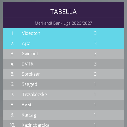
TABELLA
Merkantil Bank Liga 2026/2027
1.
Videoton
3
2.
Ajka
3
3.
Gyirmót
3
4.
DVTK
3
5.
Soroksár
3
6.
Szeged
1
7.
Tiszakécske
1
8.
BVSC
1
9.
Karcag
1
10.
Kazincbarcika
1