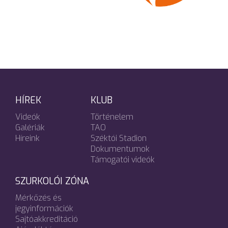
HÍREK
KLUB
Videók
Történelem
Galériák
TAO
Híreink
Széktói Stadion
Dokumentumok
Támogatói videók
SZURKOLÓI ZÓNA
Mérkőzés és
jegyinformációk
Sajtóakkreditáció