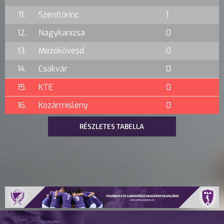
11.
Szentlőrinc
1
12.
Nagykanizsa
0
13.
Mezőkövesd
0
14.
Csákvár
0
15.
KTE
0
16.
Kozármisleny
0
RÉSZLETES TABELLA