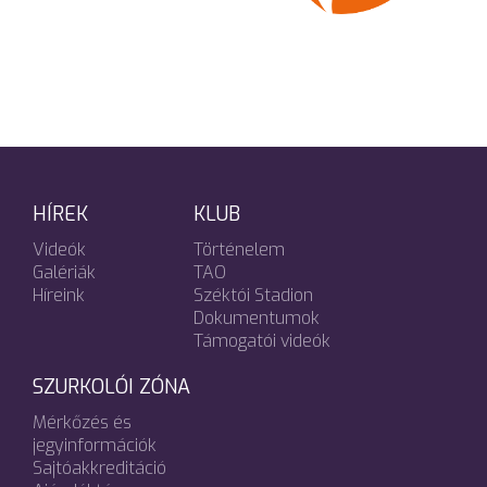
HÍREK
KLUB
Videók
Történelem
Galériák
TAO
Híreink
Széktói Stadion
Dokumentumok
Támogatói videók
SZURKOLÓI ZÓNA
Mérkőzés és
jegyinformációk
Sajtóakkreditáció