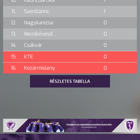
10.
Kazincbarcika
1
11.
Szentlőrinc
1
12.
Nagykanizsa
0
13.
Mezőkövesd
0
14.
Csákvár
0
15.
KTE
0
16.
Kozármisleny
0
RÉSZLETES TABELLA