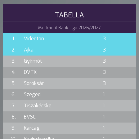
TABELLA
Merkantil Bank Liga 2026/2027
1.
Videoton
3
2.
Ajka
3
3.
Gyirmót
3
4.
DVTK
3
5.
Soroksár
3
6.
Szeged
1
7.
Tiszakécske
1
8.
BVSC
1
9.
Karcag
1