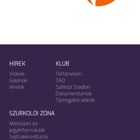
HÍREK
KLUB
Videók
Történelem
Galériák
TAO
Híreink
Széktói Stadion
Dokumentumok
Támogatói videók
SZURKOLÓI ZÓNA
Mérkőzés és
jegyinformációk
Sajtóakkreditáció