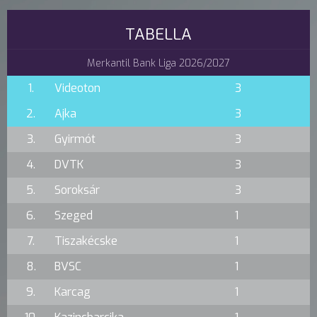
TABELLA
Merkantil Bank Liga 2026/2027
1.
Videoton
3
2.
Ajka
3
3.
Gyirmót
3
4.
DVTK
3
5.
Soroksár
3
6.
Szeged
1
7.
Tiszakécske
1
8.
BVSC
1
9.
Karcag
1