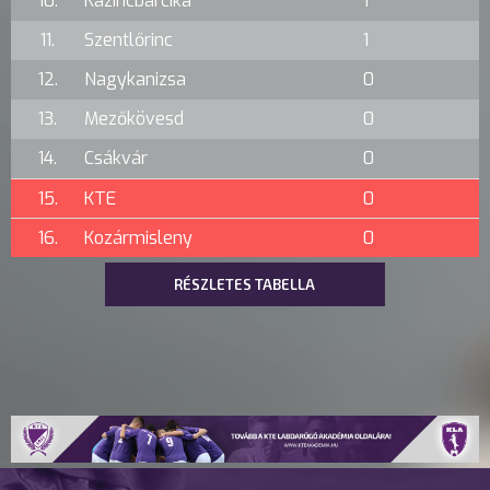
10.
Kazincbarcika
1
11.
Szentlőrinc
1
12.
Nagykanizsa
0
13.
Mezőkövesd
0
14.
Csákvár
0
15.
KTE
0
16.
Kozármisleny
0
RÉSZLETES TABELLA