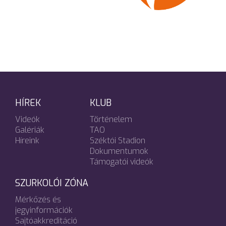
HÍREK
KLUB
Videók
Történelem
Galériák
TAO
Híreink
Széktói Stadion
Dokumentumok
Támogatói videók
SZURKOLÓI ZÓNA
Mérkőzés és
jegyinformációk
Sajtóakkreditáció