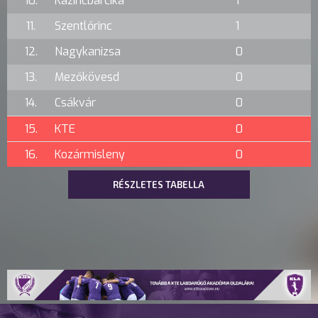
10.
Kazincbarcika
1
11.
Szentlőrinc
1
12.
Nagykanizsa
0
13.
Mezőkövesd
0
14.
Csákvár
0
15.
KTE
0
16.
Kozármisleny
0
RÉSZLETES TABELLA