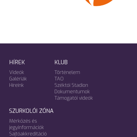
HÍREK
KLUB
Videók
Történelem
Galériák
TAO
Híreink
Széktói Stadion
Dokumentumok
Támogatói videók
SZURKOLÓI ZÓNA
Mérkőzés és
jegyinformációk
Sajtóakkreditáció