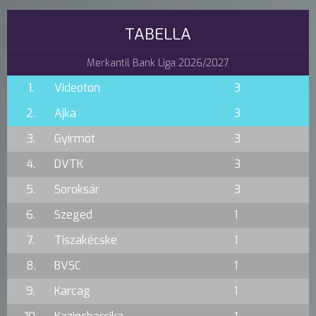
TABELLA
Merkantil Bank Liga 2026/2027
1.
Videoton
3
2.
Ajka
3
3.
Gyirmót
3
4.
DVTK
3
5.
Soroksár
3
6.
Szeged
1
7.
Tiszakécske
1
8.
BVSC
1
9.
Karcag
1