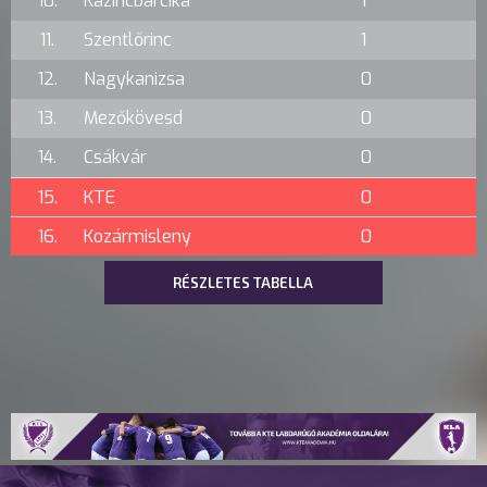
10.
Kazincbarcika
1
11.
Szentlőrinc
1
12.
Nagykanizsa
0
13.
Mezőkövesd
0
14.
Csákvár
0
15.
KTE
0
16.
Kozármisleny
0
RÉSZLETES TABELLA