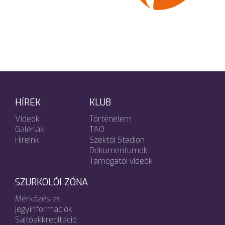
HÍREK
KLUB
Videók
Történelem
Galériák
TAO
Híreink
Széktói Stadion
Dokumentumok
Támogatói videók
SZURKOLÓI ZÓNA
Mérkőzés és
jegyinformációk
Sajtóakkreditáció