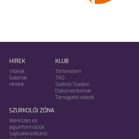
HÍREK
KLUB
Videók
Történelem
Galériák
TAO
Híreink
Széktói Stadion
Dokumentumok
Támogatói videók
SZURKOLÓI ZÓNA
Mérkőzés és
jegyinformációk
Sajtóakkreditáció