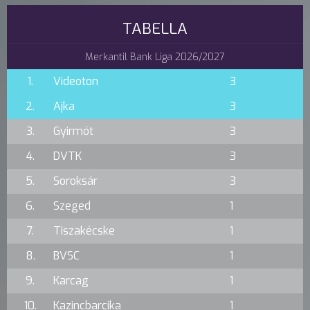
TABELLA
Merkantil Bank Liga 2026/2027
1.
Videoton
3
2.
Ajka
3
3.
Gyirmót
3
4.
DVTK
3
5.
Soroksár
3
6.
Szeged
1
7.
Tiszakécske
1
8.
BVSC
1
9.
Karcag
1
10.
Kazincbarcika
1