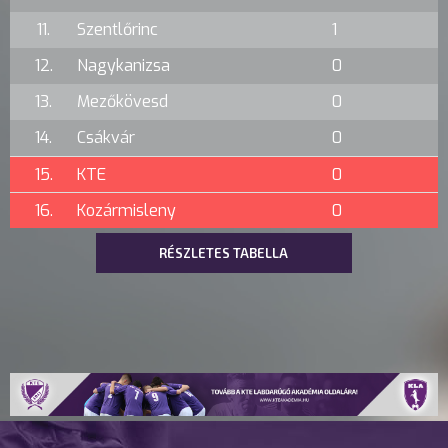
11.
Szentlőrinc
1
12.
Nagykanizsa
0
13.
Mezőkövesd
0
14.
Csákvár
0
15.
KTE
0
16.
Kozármisleny
0
RÉSZLETES TABELLA