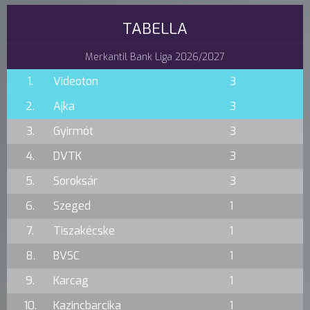
TABELLA
Merkantil Bank Liga 2026/2027
1.
Videoton
3
2.
Ajka
3
3.
Gyirmót
3
4.
DVTK
3
5.
Soroksár
3
6.
Szeged
1
7.
Tiszakécske
1
8.
BVSC
1
9.
Karcag
1
10.
Kazincbarcika
1