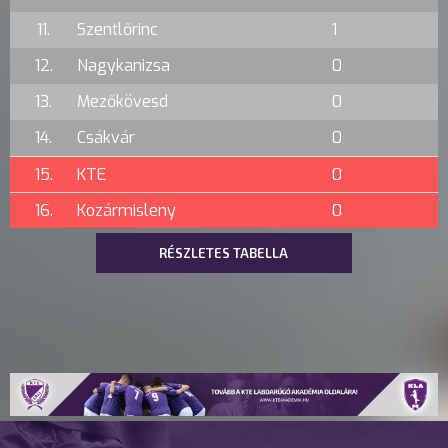
11.
Szentlőrinc
1
12.
Nagykanizsa
0
13.
Mezőkövesd
0
14.
Csákvár
0
15.
KTE
0
16.
Kozármisleny
0
RÉSZLETES TABELLA