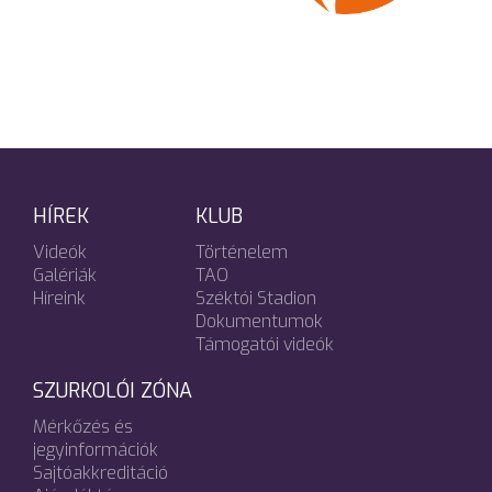
HÍREK
KLUB
Videók
Történelem
Galériák
TAO
Híreink
Széktói Stadion
Dokumentumok
Támogatói videók
SZURKOLÓI ZÓNA
Mérkőzés és
jegyinformációk
Sajtóakkreditáció