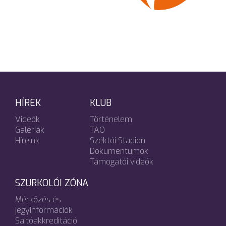
HÍREK
KLUB
Videók
Történelem
Galériák
TAO
Híreink
Széktói Stadion
Dokumentumok
Támogatói videók
SZURKOLÓI ZÓNA
Mérkőzés és
jegyinformációk
Sajtóakkreditáció