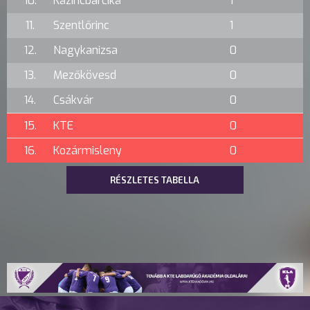
10.
Kazincbarcika
1
11.
Szentlőrinc
1
12.
Nagykanizsa
0
13.
Mezőkövesd
0
14.
Csákvár
0
15.
KTE
0
16.
Kozármisleny
0
RÉSZLETES TABELLA