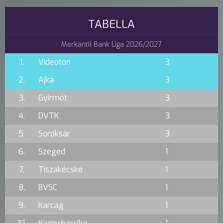
TABELLA
Merkantil Bank Liga 2026/2027
1.
Videoton
3
2.
Ajka
3
3.
Gyirmót
3
4.
DVTK
3
5.
Soroksár
3
6.
Szeged
1
7.
Tiszakécske
1
8.
BVSC
1
9.
Karcag
1