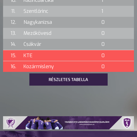
10.
Kazincbarcika
1
11.
Szentlőrinc
1
12.
Nagykanizsa
0
13.
Mezőkövesd
0
14.
Csákvár
0
15.
KTE
0
16.
Kozármisleny
0
RÉSZLETES TABELLA