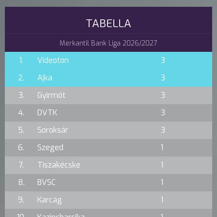
TABELLA
Merkantil Bank Liga 2026/2027
1.
Videoton
3
2.
Ajka
3
3.
Gyirmót
3
4.
DVTK
3
5.
Soroksár
3
6.
Szeged
1
7.
Tiszakécske
1
8.
BVSC
1
9.
Karcag
1