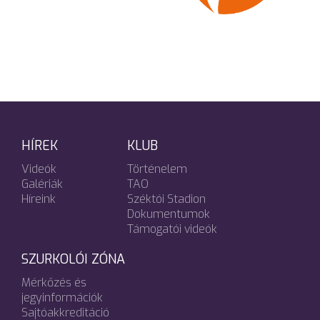
HÍREK
KLUB
Videók
Történelem
Galériák
TAO
Híreink
Széktói Stadion
Dokumentumok
Támogatói videók
SZURKOLÓI ZÓNA
Mérkőzés és
jegyinformációk
Sajtóakkreditáció