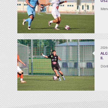
ŐSZ
Men
2026
ALG
II.
Dönt