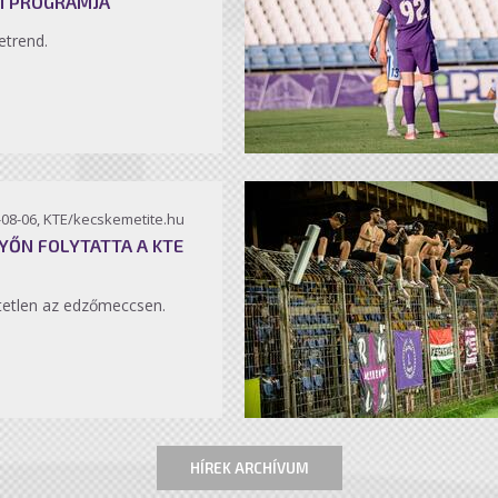
I PROGRAMJA
etrend.
-08-06, KTE/kecskemetite.hu
YŐN FOLYTATTA A KTE
etlen az edzőmeccsen.
HÍREK ARCHÍVUM