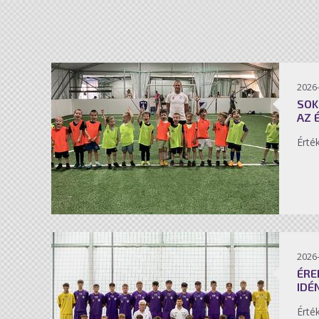
2026-
SOK
AZ 
Érté
2026-
ÉRE
IDÉ
Érté