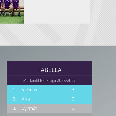
TABELLA
Merkantil Bank Liga 2026/2027
1.
Videoton
3
2.
Ajka
3
3.
Gyirmót
3