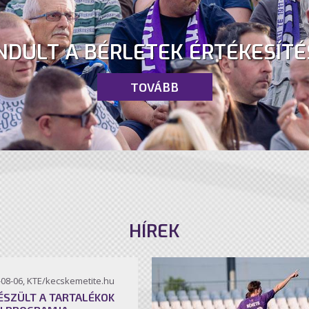
NDULT A BÉRLETEK ÉRTÉKESÍTÉ
TOVÁBB
HÍREK
-08-06, KTE/kecskemetite.hu
ÉSZÜLT A TARTALÉKOK