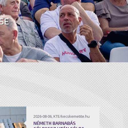
SE
2026-08-06, KTE/kecskemetite.hu
NÉMETH BARNABÁS