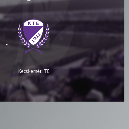
-
Kecskeméti TE