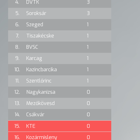
4.
DVTK
3
5.
Soroksár
3
6.
Szeged
1
7.
Tiszakécske
1
8.
BVSC
1
9.
Karcag
1
10.
Kazincbarcika
1
11.
Szentlőrinc
1
12.
Nagykanizsa
0
13.
Mezőkövesd
0
14.
Csákvár
0
15.
KTE
0
16.
Kozármisleny
0