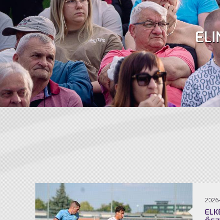
ELI
2026
ELK