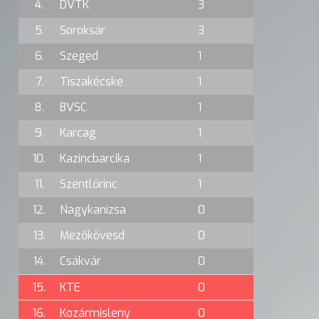
4.
DVTK
3
5.
Soroksár
3
6.
Szeged
1
7.
Tiszakécske
1
8.
BVSC
1
9.
Karcag
1
10.
Kazincbarcika
1
11.
Szentlőrinc
1
12.
Nagykanizsa
0
13.
Mezőkövesd
0
14.
Csákvár
0
15.
KTE
0
16.
Kozármisleny
0