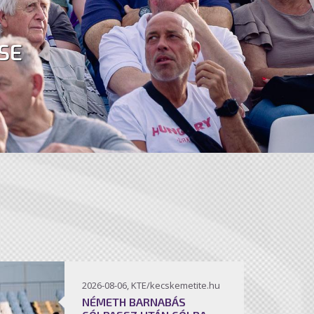
SE
2026-08-06, KTE/kecskemetite.hu
NÉMETH BARNABÁS