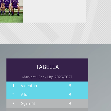
TABELLA
Merkantil Bank Liga 2026/2027
1.
Videoton
3
2.
Ajka
3
3.
Gyirmót
3