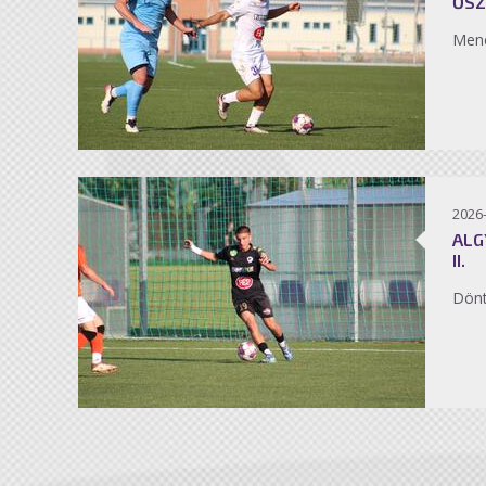
ŐSZ
Men
2026
ALG
II.
Dönt