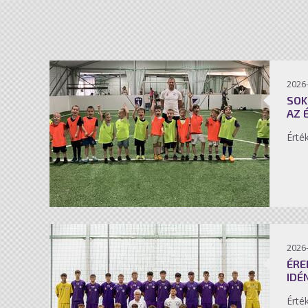
2026-
SOK
AZ 
Érté
2026-
ÉRE
IDÉ
Érté