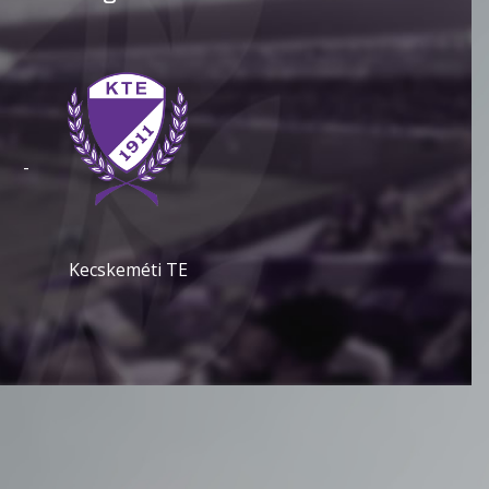
-
Kecskeméti TE