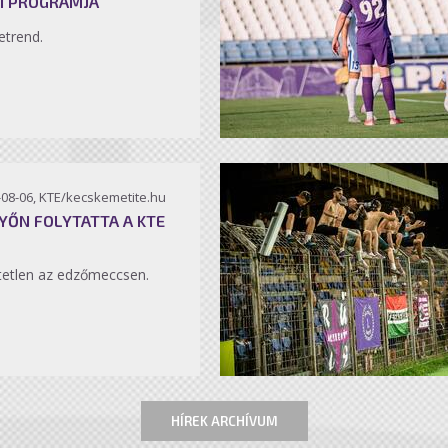
I PROGRAMJA
etrend.
-08-06, KTE/kecskemetite.hu
YŐN FOLYTATTA A KTE
etlen az edzőmeccsen.
HÍREK ARCHÍVUM