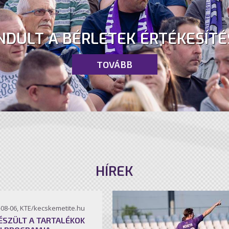
NDULT A BÉRLETEK ÉRTÉKESÍTÉ
TOVÁBB
HÍREK
-08-06, KTE/kecskemetite.hu
ÉSZÜLT A TARTALÉKOK