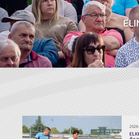
ELI
2026
ELK