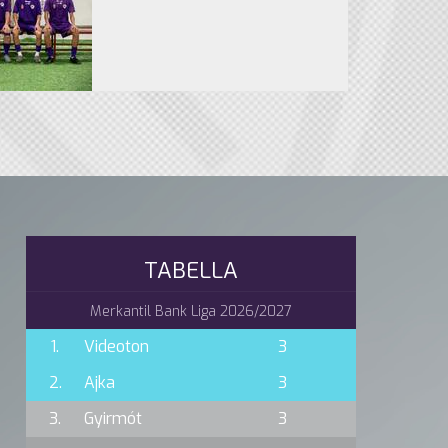
TABELLA
Merkantil Bank Liga 2026/2027
1.
Videoton
3
2.
Ajka
3
3.
Gyirmót
3