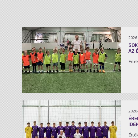
2026-
SOK
AZ 
Érté
2026-
ÉRE
IDÉ
Érté