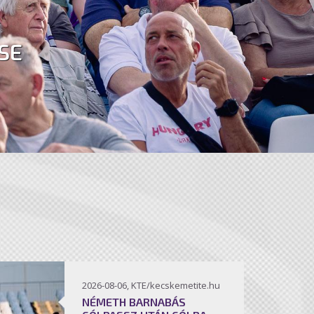
SE
2026-08-06, KTE/kecskemetite.hu
NÉMETH BARNABÁS