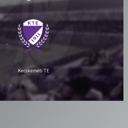
-
Kecskeméti TE