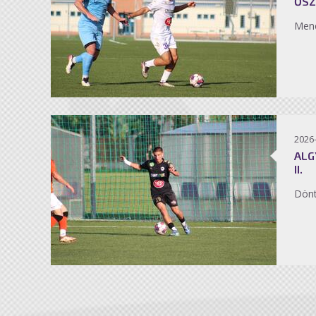
ŐSZ
Men
2026
ALG
II.
Dönt