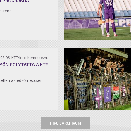
I PROGRAMJA
etrend.
-08-06, KTE/kecskemetite.hu
YŐN FOLYTATTA A KTE
etlen az edzőmeccsen.
HÍREK ARCHÍVUM