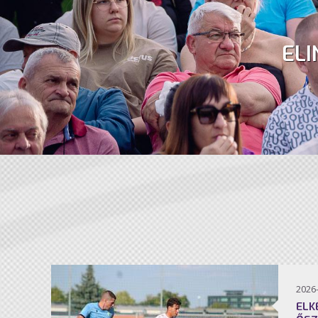
ELI
2026
ELK