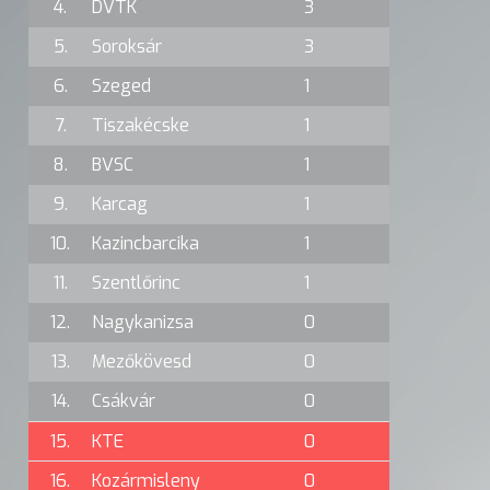
4.
DVTK
3
5.
Soroksár
3
6.
Szeged
1
7.
Tiszakécske
1
8.
BVSC
1
9.
Karcag
1
10.
Kazincbarcika
1
11.
Szentlőrinc
1
12.
Nagykanizsa
0
13.
Mezőkövesd
0
14.
Csákvár
0
15.
KTE
0
16.
Kozármisleny
0