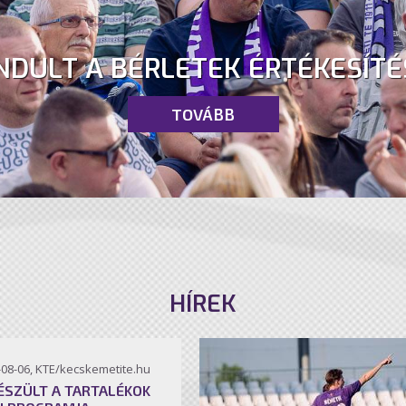
NDULT A BÉRLETEK ÉRTÉKESÍTÉ
TOVÁBB
HÍREK
-08-06, KTE/kecskemetite.hu
ÉSZÜLT A TARTALÉKOK