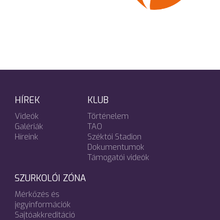
HÍREK
KLUB
Videók
Történelem
Galériák
TAO
Híreink
Széktói Stadion
Dokumentumok
Támogatói videók
SZURKOLÓI ZÓNA
Mérkőzés és
jegyinformációk
Sajtóakkreditáció