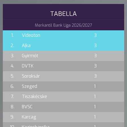
TABELLA
Merkantil Bank Liga 2026/2027
1.
Videoton
3
2.
Ajka
3
3.
Gyirmót
3
4.
DVTK
3
5.
Soroksár
3
6.
Szeged
1
7.
Tiszakécske
1
8.
BVSC
1
9.
Karcag
1