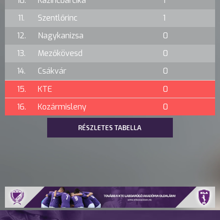
10.
Kazincbarcika
1
11.
Szentlőrinc
1
12.
Nagykanizsa
0
13.
Mezőkövesd
0
14.
Csákvár
0
15.
KTE
0
16.
Kozármisleny
0
RÉSZLETES TABELLA