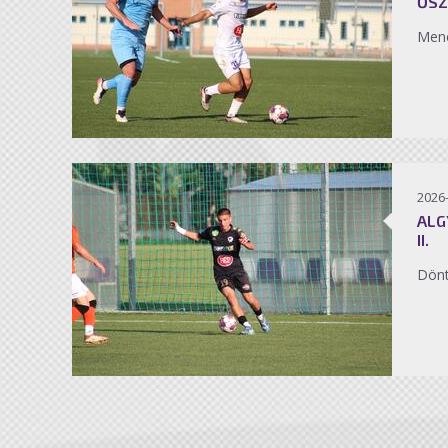
ŐSZ
Men
2026
ALG
II.
Dönt