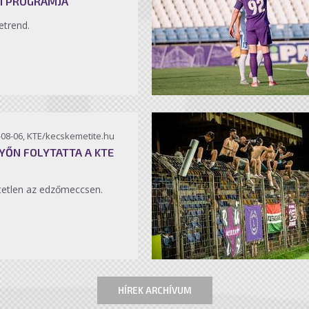
I PROGRAMJA
etrend.
-08-06, KTE/kecskemetite.hu
YŐN FOLYTATTA A KTE
etlen az edzőmeccsen.
HÍREK ARCHÍVUM