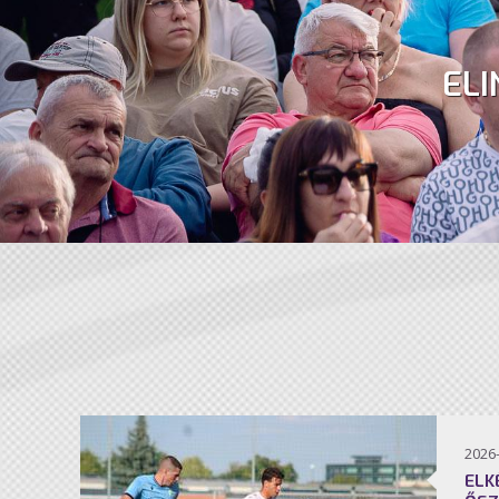
ELI
2026
ELK