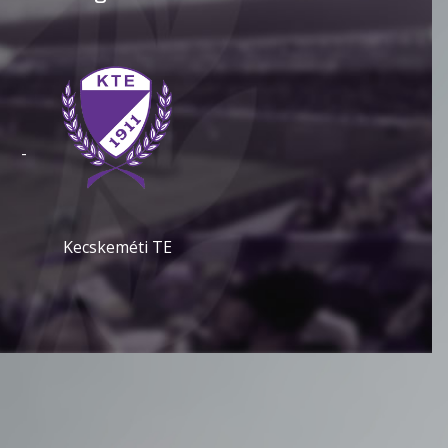
-
Kecskeméti TE