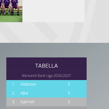
TABELLA
Merkantil Bank Liga 2026/2027
1.
Videoton
3
2.
Ajka
3
3.
Gyirmót
3