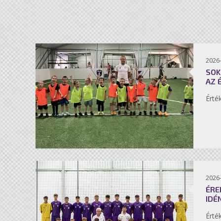
2026-
SOK
AZ 
Érté
2026-
ÉRE
IDÉ
Érté