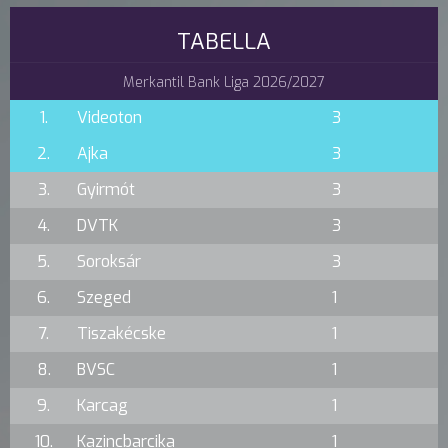
TABELLA
Merkantil Bank Liga 2026/2027
1.
Videoton
3
2.
Ajka
3
3.
Gyirmót
3
4.
DVTK
3
5.
Soroksár
3
6.
Szeged
1
7.
Tiszakécske
1
8.
BVSC
1
9.
Karcag
1
10.
Kazincbarcika
1