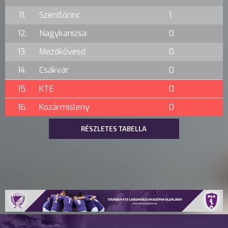
11.
Szentlőrinc
1
12.
Nagykanizsa
0
13.
Mezőkövesd
0
14.
Csákvár
0
15.
KTE
0
16.
Kozármisleny
0
RÉSZLETES TABELLA