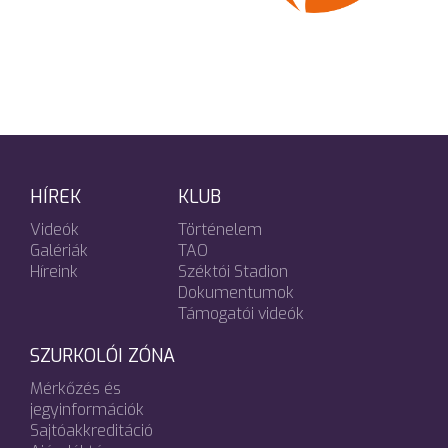
HÍREK
KLUB
Videók
Történelem
Galériák
TAO
Híreink
Széktói Stadion
Dokumentumok
Támogatói videók
SZURKOLÓI ZÓNA
Mérkőzés és
jegyinformációk
Sajtóakkreditáció