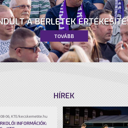
NDULT A BÉRLETEK ÉRTÉKESÍTÉ
TOVÁBB
HÍREK
-08-06, KTE/kecskemetite.hu
RKOLÓI INFORMÁCIÓK: