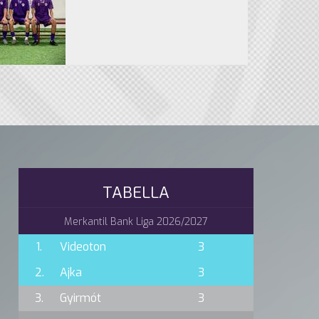
TABELLA
Merkantil Bank Liga 2026/2027
1.
Videoton
3
2.
Ajka
3
3.
Gyirmót
3