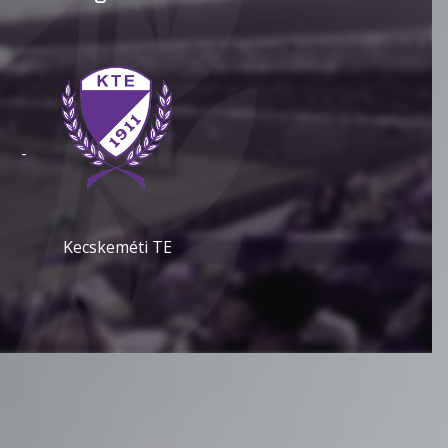
-
Kecskeméti TE