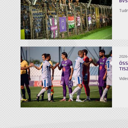
BVS
Tudn
2026
ÖSS
TIS
Vide