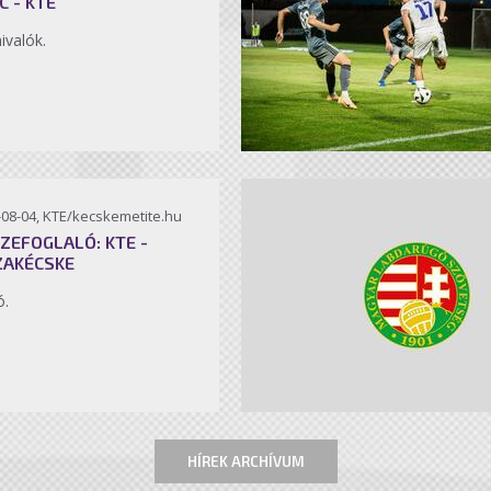
C - KTE
ivalók.
-08-04, KTE/kecskemetite.hu
ZEFOGLALÓ: KTE -
ZAKÉCSKE
ó.
HÍREK ARCHÍVUM