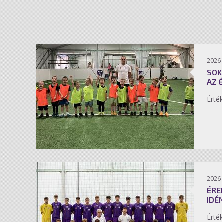
2026-
SOK
AZ 
Érté
2026-
ÉRE
IDÉ
Érté