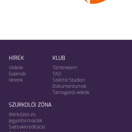
HÍREK
KLUB
Videók
Történelem
Galériák
TAO
Híreink
Széktói Stadion
Dokumentumok
Támogatói videók
SZURKOLÓI ZÓNA
Mérkőzés és
jegyinformációk
Sajtóakkreditáció