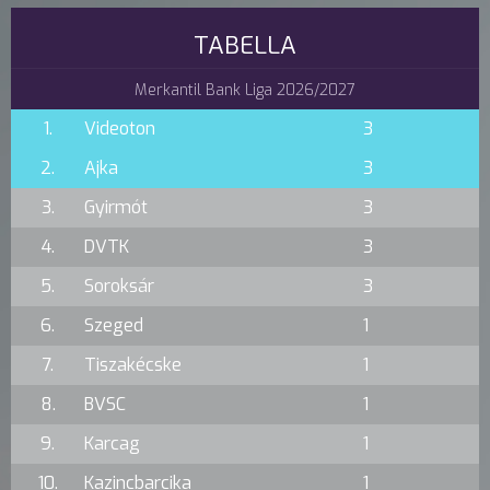
TABELLA
Merkantil Bank Liga 2026/2027
1.
Videoton
3
2.
Ajka
3
3.
Gyirmót
3
4.
DVTK
3
5.
Soroksár
3
6.
Szeged
1
7.
Tiszakécske
1
8.
BVSC
1
9.
Karcag
1
10.
Kazincbarcika
1