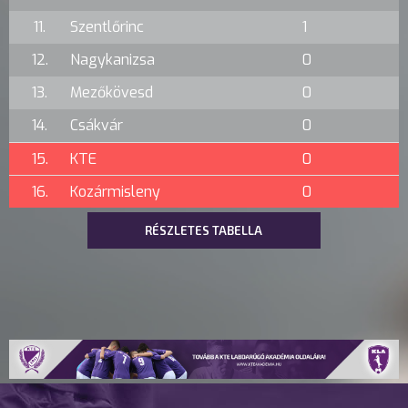
11.
Szentlőrinc
1
12.
Nagykanizsa
0
13.
Mezőkövesd
0
14.
Csákvár
0
15.
KTE
0
16.
Kozármisleny
0
RÉSZLETES TABELLA