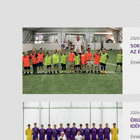
2026-
SOK
AZ 
Érté
2026-
ÉRE
IDÉ
Érté