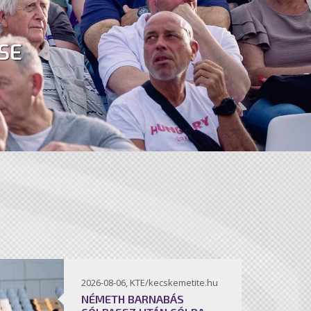
SE
2026-08-06, KTE/kecskemetite.hu
NÉMETH BARNABÁS