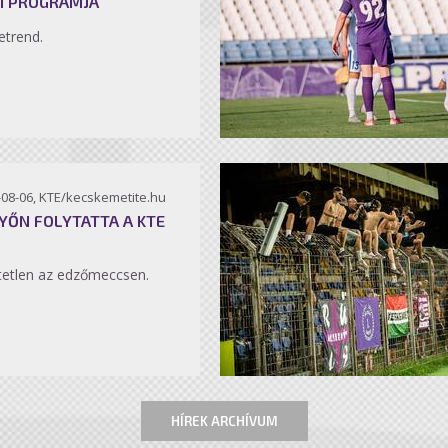
I PROGRAMJA
etrend.
-08-06, KTE/kecskemetite.hu
YŐN FOLYTATTA A KTE
etlen az edzőmeccsen.
HÍREK ARCHÍVUM