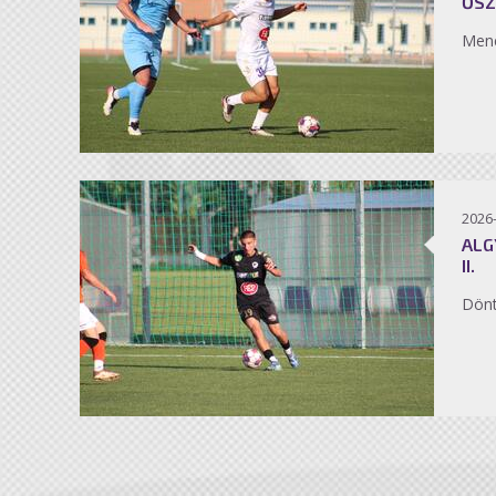
ŐSZ
Men
2026
ALG
II.
Dönt