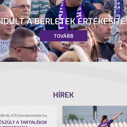
NDULT A BÉRLETEK ÉRTÉKESÍTÉ
TOVÁBB
HÍREK
-08-06, KTE/kecskemetite.hu
ÉSZÜLT A TARTALÉKOK