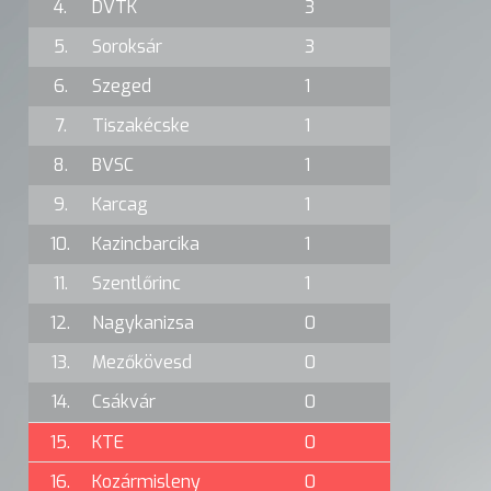
4.
DVTK
3
5.
Soroksár
3
6.
Szeged
1
7.
Tiszakécske
1
8.
BVSC
1
9.
Karcag
1
10.
Kazincbarcika
1
11.
Szentlőrinc
1
12.
Nagykanizsa
0
13.
Mezőkövesd
0
14.
Csákvár
0
15.
KTE
0
16.
Kozármisleny
0