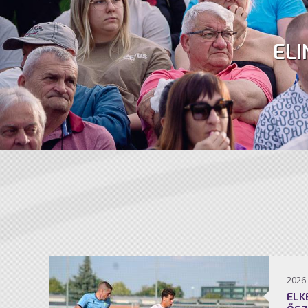
ELI
2026
ELK