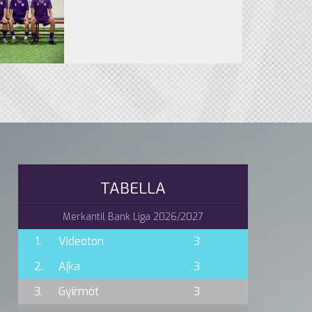
TABELLA
Merkantil Bank Liga 2026/2027
1.
Videoton
3
2.
Ajka
3
3.
Gyirmót
3