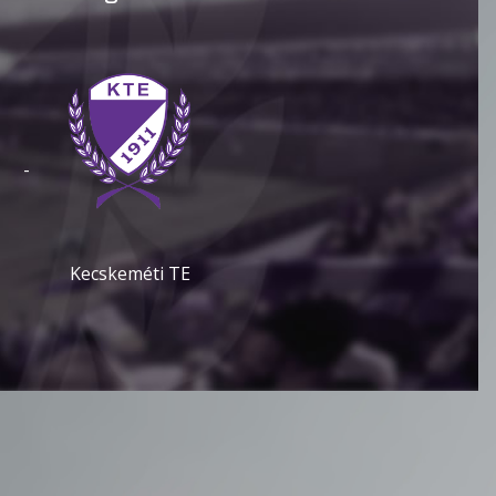
-
Kecskeméti TE