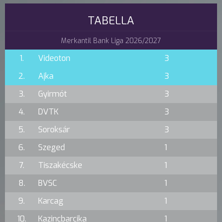
TABELLA
Merkantil Bank Liga 2026/2027
1.
Videoton
3
2.
Ajka
3
3.
Gyirmót
3
4.
DVTK
3
5.
Soroksár
3
6.
Szeged
1
7.
Tiszakécske
1
8.
BVSC
1
9.
Karcag
1
10.
Kazincbarcika
1