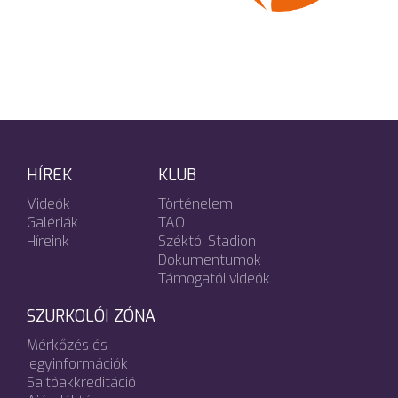
HÍREK
KLUB
Videók
Történelem
Galériák
TAO
Híreink
Széktói Stadion
Dokumentumok
Támogatói videók
SZURKOLÓI ZÓNA
Mérkőzés és
jegyinformációk
Sajtóakkreditáció