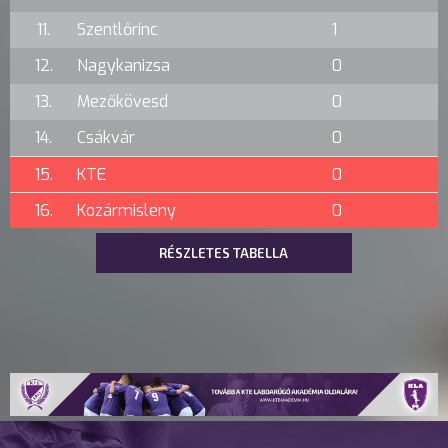
11.
Szentlőrinc
1
12.
Nagykanizsa
0
13.
Mezőkövesd
0
14.
Csákvár
0
15.
KTE
0
16.
Kozármisleny
0
RÉSZLETES TABELLA