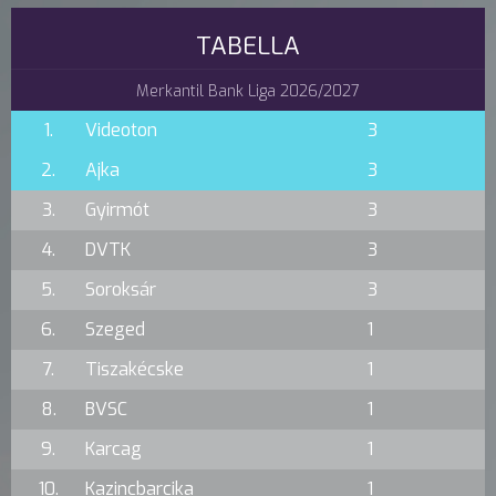
TABELLA
Merkantil Bank Liga 2026/2027
1.
Videoton
3
2.
Ajka
3
3.
Gyirmót
3
4.
DVTK
3
5.
Soroksár
3
6.
Szeged
1
7.
Tiszakécske
1
8.
BVSC
1
9.
Karcag
1
10.
Kazincbarcika
1