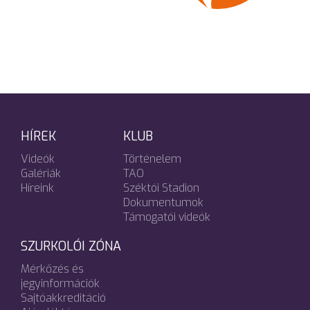
HÍREK
KLUB
Videók
Történelem
Galériák
TAO
Híreink
Széktói Stadion
Dokumentumok
Támogatói videók
SZURKOLÓI ZÓNA
Mérkőzés és
jegyinformációk
Sajtóakkreditáció