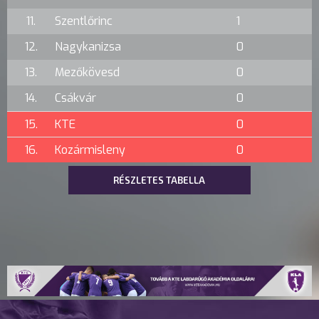
11.
Szentlőrinc
1
12.
Nagykanizsa
0
13.
Mezőkövesd
0
14.
Csákvár
0
15.
KTE
0
16.
Kozármisleny
0
RÉSZLETES TABELLA