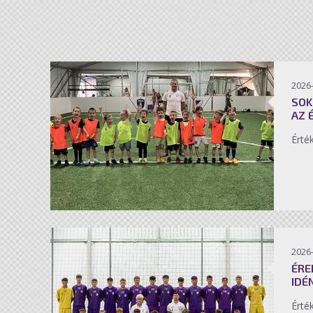
2026-
SOK
AZ 
Érté
2026-
ÉRE
IDÉ
Érté