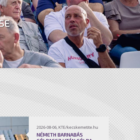
SE
2026-08-06, KTE/kecskemetite.hu
NÉMETH BARNABÁS