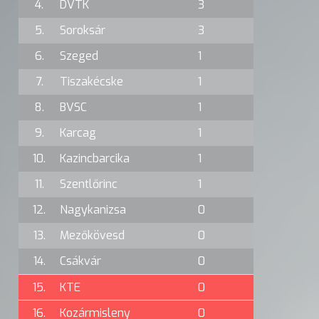
4.
DVTK
3
5.
Soroksár
3
6.
Szeged
1
7.
Tiszakécske
1
8.
BVSC
1
9.
Karcag
1
10.
Kazincbarcika
1
11.
Szentlőrinc
1
12.
Nagykanizsa
0
13.
Mezőkövesd
0
14.
Csákvár
0
15.
KTE
0
16.
Kozármisleny
0