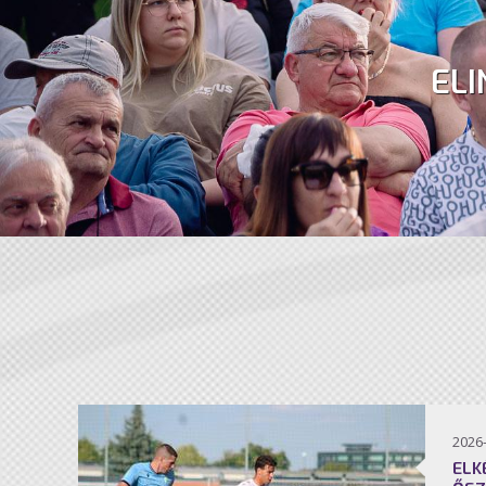
ELI
2026
ELK