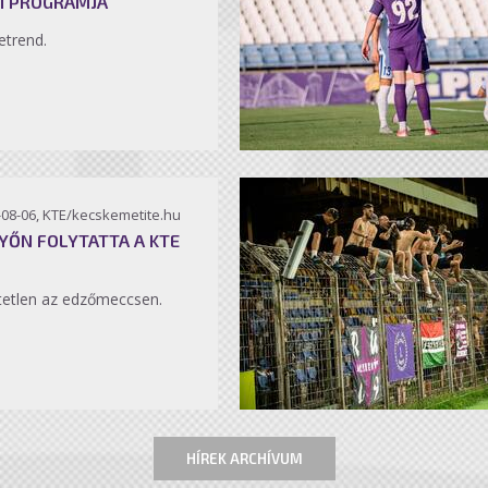
I PROGRAMJA
etrend.
-08-06, KTE/kecskemetite.hu
YŐN FOLYTATTA A KTE
etlen az edzőmeccsen.
HÍREK ARCHÍVUM