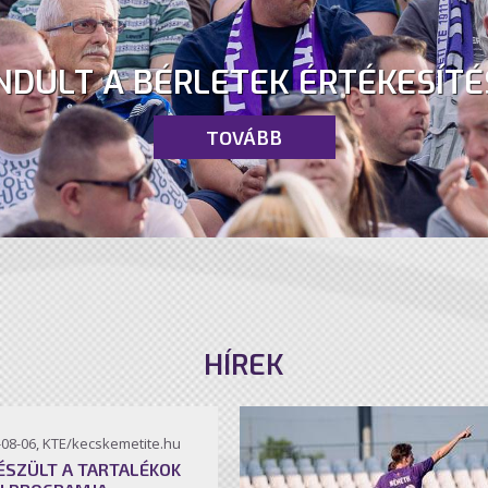
NDULT A BÉRLETEK ÉRTÉKESÍTÉ
TOVÁBB
HÍREK
-08-06, KTE/kecskemetite.hu
ÉSZÜLT A TARTALÉKOK