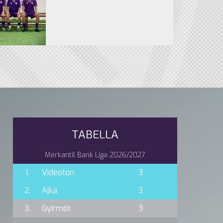
TABELLA
Merkantil Bank Liga 2026/2027
1.
Videoton
3
2.
Ajka
3
3.
Gyirmót
3