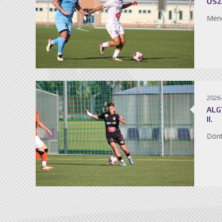
ŐSZ
Men
2026
ALG
II.
Dönt