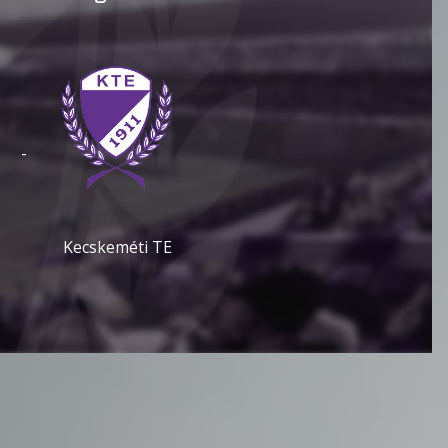
-
Kecskeméti TE