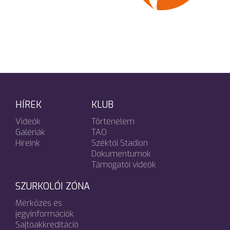
HÍREK
KLUB
Videók
Történelem
Galériák
TAO
Híreink
Széktói Stadion
Dokumentumok
Támogatói videók
SZURKOLÓI ZÓNA
Mérkőzés és
jegyinformációk
Sajtóakkreditáció