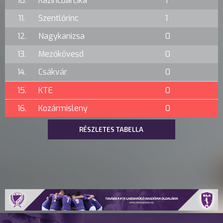
10.
Kazincbarcika
1
11.
Szentlőrinc
1
12.
Nagykanizsa
0
13.
Mezőkövesd
0
14.
Csákvár
0
15.
KTE
0
16.
Kozármisleny
0
RÉSZLETES TABELLA