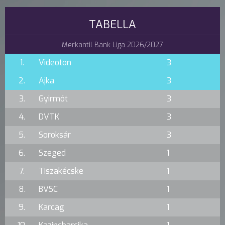
TABELLA
Merkantil Bank Liga 2026/2027
1.
Videoton
3
2.
Ajka
3
3.
Gyirmót
3
4.
DVTK
3
5.
Soroksár
3
6.
Szeged
1
7.
Tiszakécske
1
8.
BVSC
1
9.
Karcag
1