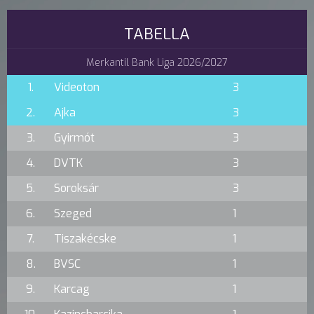
TABELLA
Merkantil Bank Liga 2026/2027
1.
Videoton
3
2.
Ajka
3
3.
Gyirmót
3
4.
DVTK
3
5.
Soroksár
3
6.
Szeged
1
7.
Tiszakécske
1
8.
BVSC
1
9.
Karcag
1