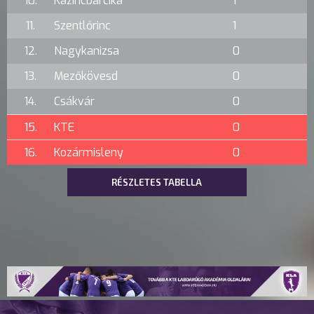
10.
Kazincbarcika
1
11.
Szentlőrinc
1
12.
Nagykanizsa
0
13.
Mezőkövesd
0
14.
Csákvár
0
15.
KTE
0
16.
Kozármisleny
0
RÉSZLETES TABELLA