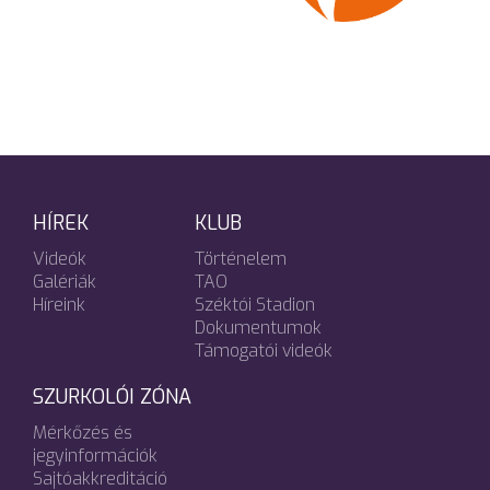
HÍREK
KLUB
Videók
Történelem
Galériák
TAO
Híreink
Széktói Stadion
Dokumentumok
Támogatói videók
SZURKOLÓI ZÓNA
Mérkőzés és
jegyinformációk
Sajtóakkreditáció