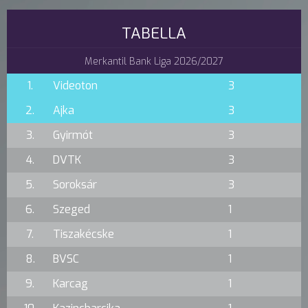
TABELLA
Merkantil Bank Liga 2026/2027
1.
Videoton
3
2.
Ajka
3
3.
Gyirmót
3
4.
DVTK
3
5.
Soroksár
3
6.
Szeged
1
7.
Tiszakécske
1
8.
BVSC
1
9.
Karcag
1