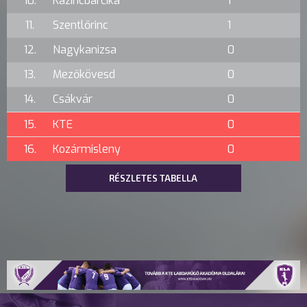
10.
Kazincbarcika
1
11.
Szentlőrinc
1
12.
Nagykanizsa
0
13.
Mezőkövesd
0
14.
Csákvár
0
15.
KTE
0
16.
Kozármisleny
0
RÉSZLETES TABELLA