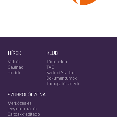
HÍREK
KLUB
Videók
Történelem
Galériák
TAO
Híreink
Széktói Stadion
Dokumentumok
Támogatói videók
SZURKOLÓI ZÓNA
Mérkőzés és
jegyinformációk
Sajtóakkreditáció