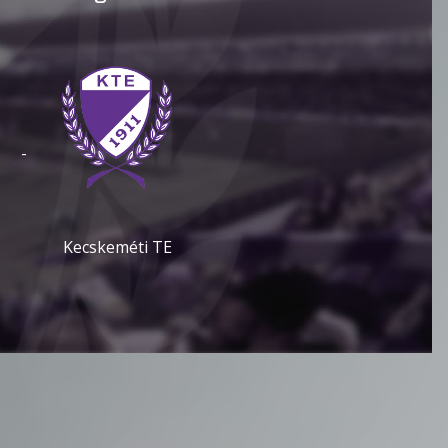
-
Kecskeméti TE