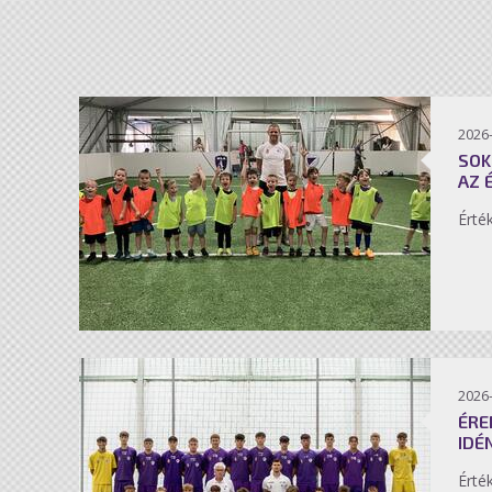
2026-
SOK
AZ 
Érté
2026-
ÉRE
IDÉ
Érté