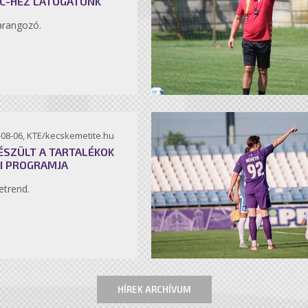
C-HEZ LÁTOGATUNK
arangozó.
-08-06, KTE/kecskemetite.hu
ÉSZÜLT A TARTALÉKOK
I PROGRAMJA
etrend.
HÍREK ARCHÍVUM