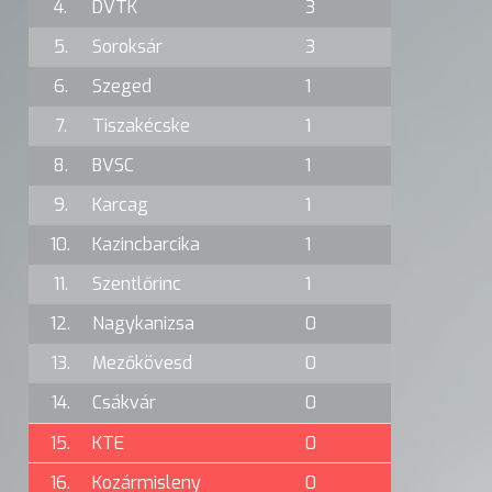
4.
DVTK
3
5.
Soroksár
3
6.
Szeged
1
7.
Tiszakécske
1
8.
BVSC
1
9.
Karcag
1
10.
Kazincbarcika
1
11.
Szentlőrinc
1
12.
Nagykanizsa
0
13.
Mezőkövesd
0
14.
Csákvár
0
15.
KTE
0
16.
Kozármisleny
0