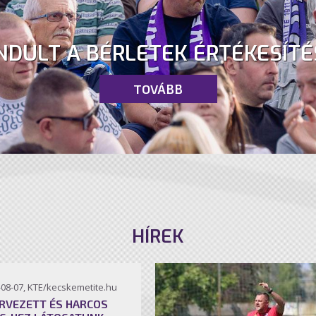
NDULT A BÉRLETEK ÉRTÉKESÍTÉ
TOVÁBB
HÍREK
-08-07, KTE/kecskemetite.hu
RVEZETT ÉS HARCOS