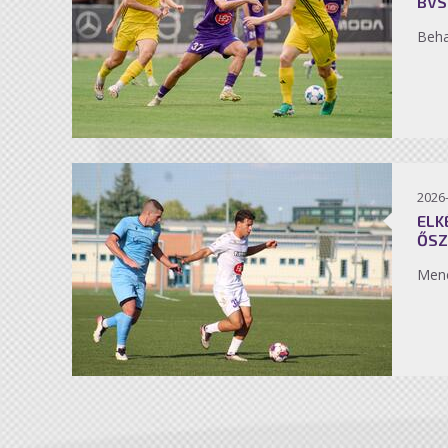
BVS
Beh
2026
ELK
ŐSZ
Men