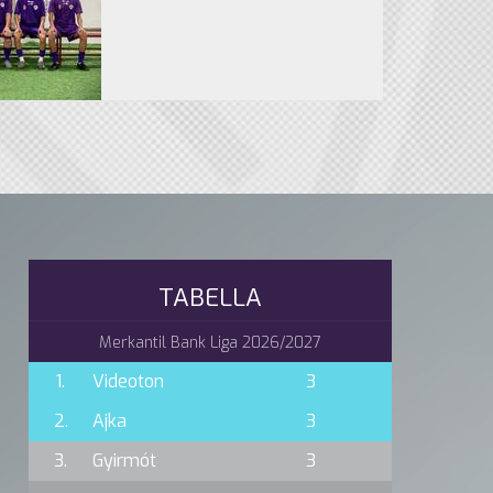
TABELLA
Merkantil Bank Liga 2026/2027
1.
Videoton
3
2.
Ajka
3
3.
Gyirmót
3